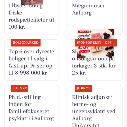
tilbyder 500 g
Mæglerhuset
friske
Aalborg
rødspættefileter til
100 kr.
BOLIGMARKED
SPONSORERET
OPSLAGSTAVLEN
Top 6 over dyreste
SPAR Visse har
boliger til salg i
onsdagstilbud på
Gistrup. Priser op
tørkager 3 stk. for
til 8.998.000 kr
25 kr.
JOBNYT
JOBNYT
Ph.d.-stilling
Klinisk adjunkt i
inden for
børne- og
familiefokuseret
ungepsykiatri ved
psykiatri i Aalborg
Aalborg
Universitet