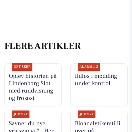
FLERE ARTIKLER
DET SKER
ALARM112
Oplev historien på
Ildløs i mødding
Lindenborg Slot
under kontrol
med rundvisning
og frokost
JOBNYT
JOBNYT
Savner du nye
Bioanalytikerstilli
græsgange? - Her
nger på