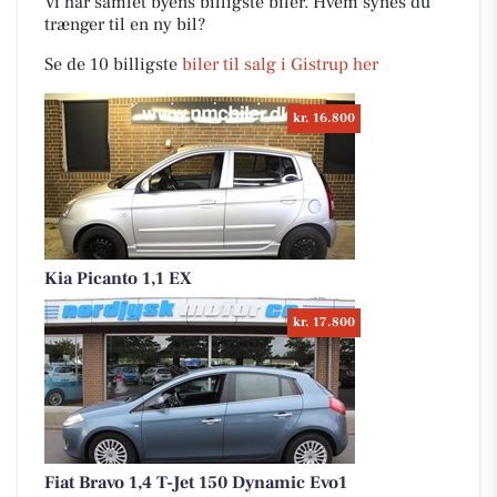
Vi har samlet byens billigste biler. Hvem synes du
trænger til en ny bil?
Se de 10 billigste
biler til salg i Gistrup her
kr. 16.800
Kia Picanto 1,1 EX
kr. 17.800
Fiat Bravo 1,4 T-Jet 150 Dynamic Evo1