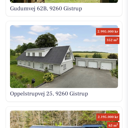
Gudumvej 62B, 9260 Gistrup
2.995.000 kr
2
352 m
Oppelstrupvej 25, 9260 Gistrup
2.195.000 kr
2
63 m