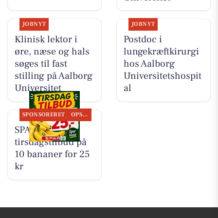
JOBNYT
JOBNYT
Klinisk lektor i
Postdoc i
øre, næse og hals
lungekræftkirurgi
søges til fast
hos Aalborg
stilling på Aalborg
Universitetshospit
Universitet
al
SPONSORERET
OPSLAGSTAVLEN
SPAR Visse har
tirsdagstilbud på
10 bananer for 25
kr