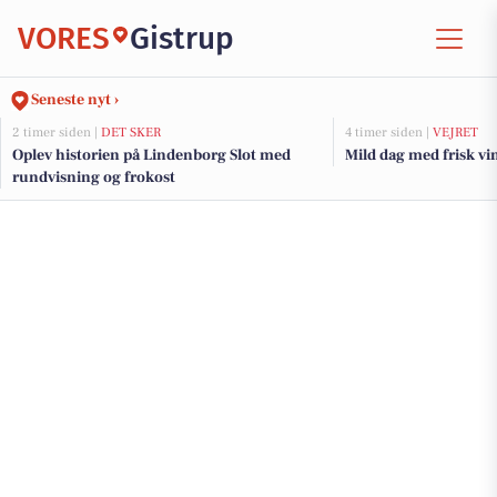
VORES
Gistrup
Seneste nyt ›
2 timer siden |
DET SKER
4 timer siden |
VEJRET
Oplev historien på Lindenborg Slot med
Mild dag med frisk vind
rundvisning og frokost