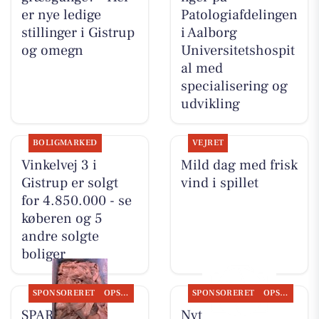
er nye ledige
Patologiafdelingen
stillinger i Gistrup
i Aalborg
og omegn
Universitetshospit
al med
specialisering og
udvikling
BOLIGMARKED
VEJRET
Vinkelvej 3 i
Mild dag med frisk
Gistrup er solgt
vind i spillet
for 4.850.000 - se
køberen og 5
andre solgte
boliger
SPONSORERET
OPSLAGSTAVLEN
SPONSORERET
OPSLAGSTAVLEN
SPAR Visse
Nyt fra