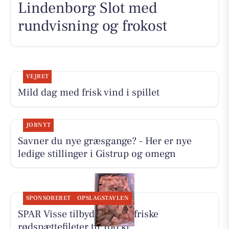
Lindenborg Slot med
rundvisning og frokost
VEJRET
Mild dag med frisk vind i spillet
JOBNYT
Savner du nye græsgange? - Her er nye
ledige stillinger i Gistrup og omegn
SPONSORERET
OPSLAGSTAVLEN
SPAR Visse tilbyder 500 g friske
rødspættefileter til 100 kr.