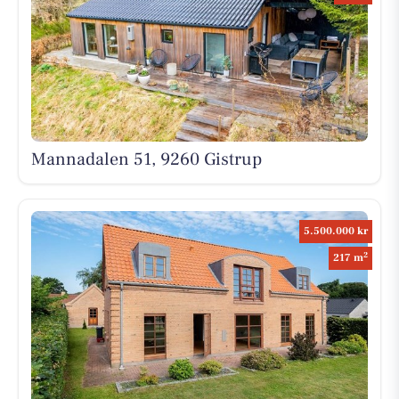
Mannadalen 51, 9260 Gistrup
5.500.000 kr
2
217 m