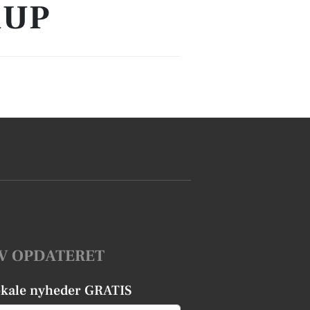
RUP
V OPDATERET
okale nyheder GRATIS