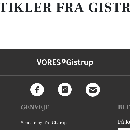
TIKLER FRA GIST
VORES
Gistrup
GENVEJE
BLI
Få l
Seneste nyt fra Gistrup