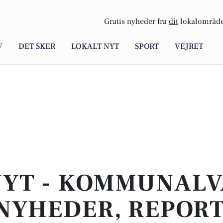
Gratis nyheder fra
dit
lokalområde
V
DET SKER
LOKALT NYT
SPORT
VEJRET
NYT - KOMMUNALVA
NYHEDER, REPOR