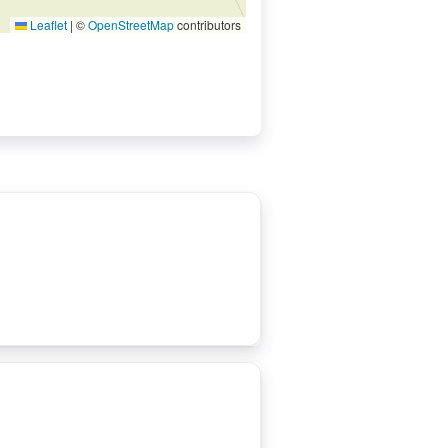
Leaflet
|
©
OpenStreetMap
contributors