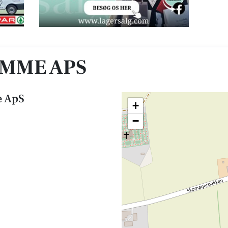
MME APS
e ApS
+
−