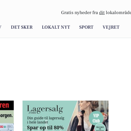
Gratis nyheder fra
dit
lokalområde
V
DET SKER
LOKALT NYT
SPORT
VEJRET