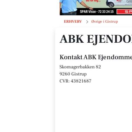
ABK Ejendomme ApS
ERHVERV
Øvrige i Gistrup
ABK EJENDO
Kontakt ABK Ejendomm
Skomagerbakken 82
9260 Gistrup
CVR: 43821687