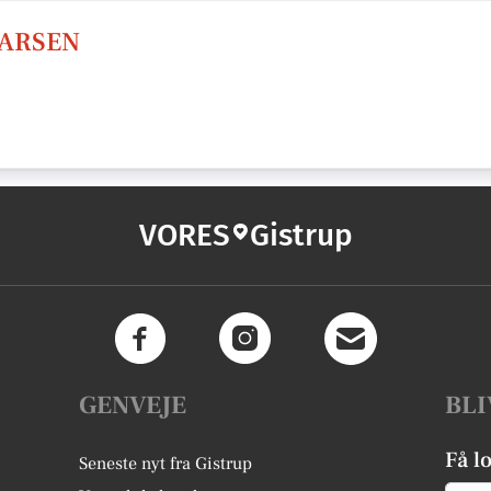
LARSEN
VORES
Gistrup
GENVEJE
BLI
Få l
Seneste nyt fra Gistrup