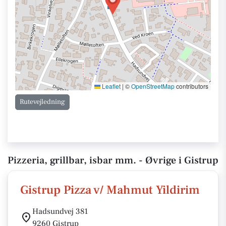
Leaflet
|
©
OpenStreetMap
contributors
Rutevejledning
Pizzeria, grillbar, isbar mm. - Øvrige i Gistrup
Gistrup Pizza v/ Mahmut Yildirim
Hadsundvej 381
9260 Gistrup