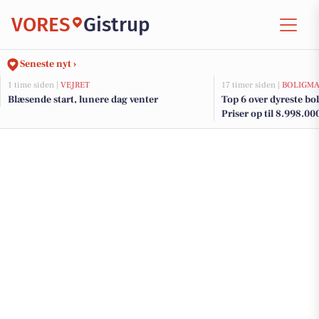
VORES
Gistrup
Seneste nyt ›
1 time siden |
VEJRET
17 timer siden |
BOLIGM
Blæsende start, lunere dag venter
Top 6 over dyreste boli
Priser op til 8.998.00