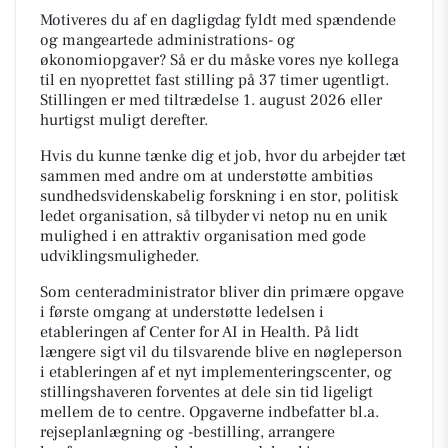
Motiveres du af en dagligdag fyldt med spændende
og mangeartede administrations- og
økonomiopgaver? Så er du måske vores nye kollega
til en nyoprettet fast stilling på 37 timer ugentligt.
Stillingen er med tiltrædelse 1. august 2026 eller
hurtigst muligt derefter.
Hvis du kunne tænke dig et job, hvor du arbejder tæt
sammen med andre om at understøtte ambitiøs
sundhedsvidenskabelig forskning i en stor, politisk
ledet organisation, så tilbyder vi netop nu en unik
mulighed i en attraktiv organisation med gode
udviklingsmuligheder.
Som centeradministrator bliver din primære opgave
i første omgang at understøtte ledelsen i
etableringen af Center for AI in Health. På lidt
længere sigt vil du tilsvarende blive en nøgleperson
i etableringen af et nyt implementeringscenter, og
stillingshaveren forventes at dele sin tid ligeligt
mellem de to centre. Opgaverne indbefatter bl.a.
rejseplanlægning og -bestilling, arrangere