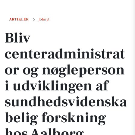
Bliv centeradministrator og nøgleperson i udviklingen af sundhedsv
ARTIKLER
Jobnyt
Bliv
centeradministrat
or og nøgleperson
i udviklingen af
sundhedsvidenska
belig forskning
hos Aalborg