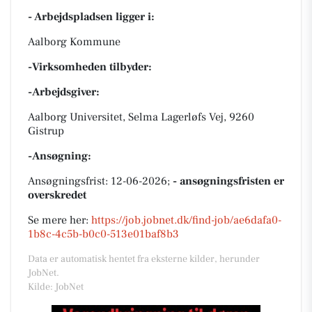
- Arbejdspladsen ligger i:
Aalborg Kommune
-Virksomheden tilbyder:
-Arbejdsgiver:
Aalborg Universitet, Selma Lagerløfs Vej, 9260
Gistrup
-Ansøgning:
Ansøgningsfrist: 12-06-2026;
- ansøgningsfristen er
overskredet
Se mere her:
https://job.jobnet.dk/find-job/ae6dafa0-
1b8c-4c5b-b0c0-513e01baf8b3
Data er automatisk hentet fra eksterne kilder, herunder
JobNet.
Kilde: JobNet