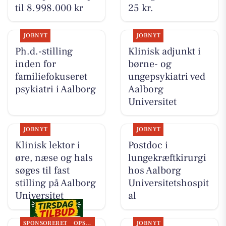
til 8.998.000 kr
25 kr.
JOBNYT
JOBNYT
Ph.d.-stilling
Klinisk adjunkt i
inden for
børne- og
familiefokuseret
ungepsykiatri ved
psykiatri i Aalborg
Aalborg
Universitet
JOBNYT
JOBNYT
Klinisk lektor i
Postdoc i
øre, næse og hals
lungekræftkirurgi
søges til fast
hos Aalborg
stilling på Aalborg
Universitetshospit
Universitet
al
SPONSORERET
OPSLAGSTAVLEN
JOBNYT