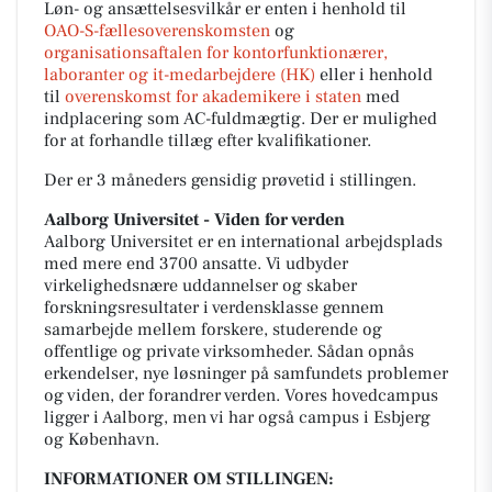
Løn- og ansættelsesvilkår er enten i henhold til
OAO-S-fællesoverenskomsten
og
organisationsaftalen for kontorfunktionærer,
laboranter og it-medarbejdere (HK)
eller i henhold
til
overenskomst for akademikere i staten
med
indplacering som AC-fuldmægtig. Der er mulighed
for at forhandle tillæg efter kvalifikationer.
Der er 3 måneders gensidig prøvetid i stillingen.
Aalborg Universitet -
Viden for verden
Aalborg Universitet er en international arbejdsplads
med mere end 3700 ansatte. Vi udbyder
virkelighedsnære uddannelser og skaber
forskningsresultater i verdensklasse gennem
samarbejde mellem forskere, studerende og
offentlige og private virksomheder. Sådan opnås
erkendelser, nye løsninger på samfundets problemer
og viden, der forandrer verden. Vores hovedcampus
ligger i Aalborg, men vi har også campus i Esbjerg
og København.
INFORMATIONER OM STILLINGEN: