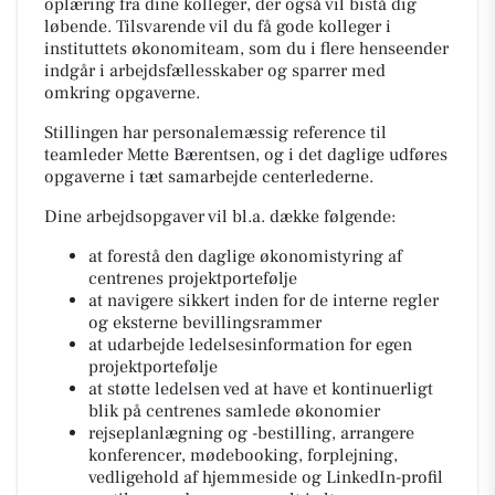
oplæring fra dine kolleger, der også vil bistå dig
løbende. Tilsvarende vil du få gode kolleger i
instituttets økonomiteam, som du i flere henseender
indgår i arbejdsfællesskaber og sparrer med
omkring opgaverne.
Stillingen har personalemæssig reference til
teamleder Mette Bærentsen, og i det daglige udføres
opgaverne i tæt samarbejde centerlederne.
Dine arbejdsopgaver vil bl.a. dække følgende:
at forestå den daglige økonomistyring af
centrenes projektportefølje
at navigere sikkert inden for de interne regler
og eksterne bevillingsrammer
at udarbejde ledelsesinformation for egen
projektportefølje
at støtte ledelsen ved at have et kontinuerligt
blik på centrenes samlede økonomier
rejseplanlægning og -bestilling, arrangere
konferencer, mødebooking, forplejning,
vedligehold af hjemmeside og LinkedIn-profil