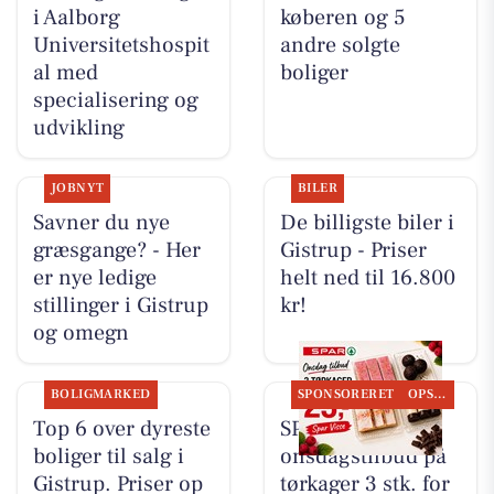
i Aalborg
køberen og 5
Universitetshospit
andre solgte
al med
boliger
specialisering og
udvikling
JOBNYT
BILER
Savner du nye
De billigste biler i
græsgange? - Her
Gistrup - Priser
er nye ledige
helt ned til 16.800
stillinger i Gistrup
kr!
og omegn
BOLIGMARKED
SPONSORERET
OPSLAGSTAVLEN
Top 6 over dyreste
SPAR Visse har
boliger til salg i
onsdagstilbud på
Gistrup. Priser op
tørkager 3 stk. for