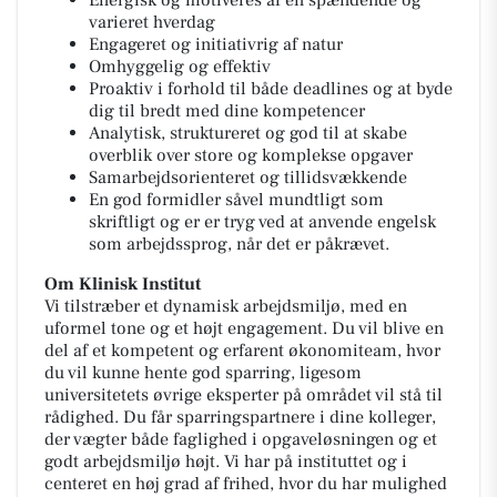
Energisk og motiveres af en spændende og
varieret hverdag
Engageret og initiativrig af natur
Omhyggelig og effektiv
Proaktiv i forhold til både deadlines og at byde
dig til bredt med dine kompetencer
Analytisk, struktureret og god til at skabe
overblik over store og komplekse opgaver
Samarbejdsorienteret og tillidsvækkende
En god formidler såvel mundtligt som
skriftligt og er er tryg ved at anvende engelsk
som arbejdssprog, når det er påkrævet.
Om Klinisk Institut
Vi tilstræber et dynamisk arbejdsmiljø, med en
uformel tone og et højt engagement. Du vil blive en
del af et kompetent og erfarent økonomiteam, hvor
du vil kunne hente god sparring, ligesom
universitetets øvrige eksperter på området vil stå til
rådighed. Du får sparringspartnere i dine kolleger,
der vægter både faglighed i opgaveløsningen og et
godt arbejdsmiljø højt. Vi har på instituttet og i
centeret en høj grad af frihed, hvor du har mulighed