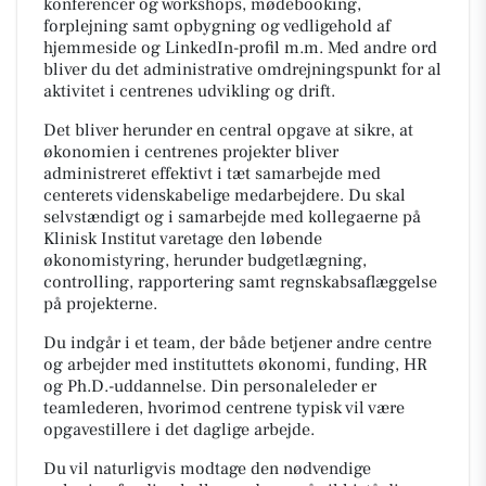
konferencer og workshops, mødebooking,
forplejning samt opbygning og vedligehold af
hjemmeside og LinkedIn-profil m.m. Med andre ord
bliver du det administrative omdrejningspunkt for al
aktivitet i centrenes udvikling og drift.
Det bliver herunder en central opgave at sikre, at
økonomien i centrenes projekter bliver
administreret effektivt i tæt samarbejde med
centerets videnskabelige medarbejdere. Du skal
selvstændigt og i samarbejde med kollegaerne på
Klinisk Institut varetage den løbende
økonomistyring, herunder budgetlægning,
controlling, rapportering samt regnskabsaflæggelse
på projekterne.
Du indgår i et team, der både betjener andre centre
og arbejder med instituttets økonomi, funding, HR
og Ph.D.-uddannelse. Din personaleleder er
teamlederen, hvorimod centrene typisk vil være
opgavestillere i det daglige arbejde.
Du vil naturligvis modtage den nødvendige