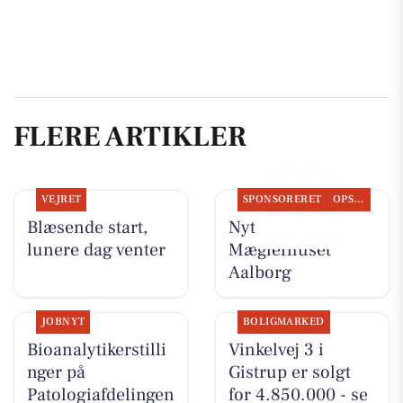
FLERE ARTIKLER
VEJRET
SPONSORERET
OPSLAGSTAVLEN
Blæsende start,
Nyt fra
lunere dag venter
Mæglerhuset
Aalborg
JOBNYT
BOLIGMARKED
Bioanalytikerstilli
Vinkelvej 3 i
nger på
Gistrup er solgt
Patologiafdelingen
for 4.850.000 - se