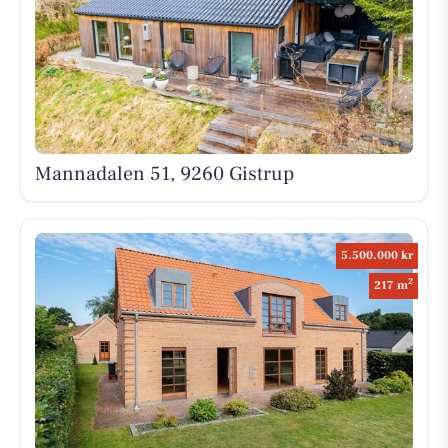
Mannadalen 51, 9260 Gistrup
5.500.000 kr
2
217 m