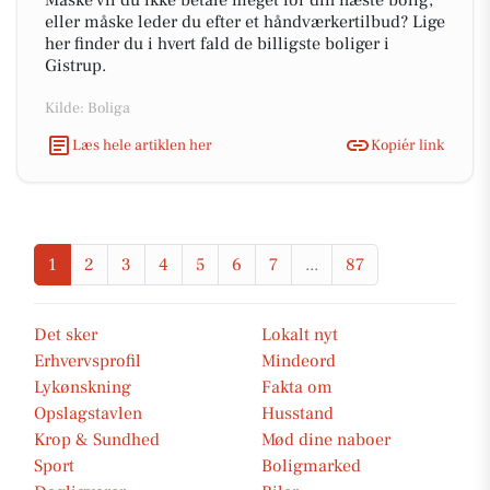
Måske vil du ikke betale meget for din næste bolig,
eller måske leder du efter et håndværkertilbud? Lige
her finder du i hvert fald de billigste boliger i
Gistrup.
Kilde: Boliga
Læs hele artiklen her
Kopiér link
1
2
3
4
5
6
7
...
87
Det sker
Lokalt nyt
Erhvervsprofil
Mindeord
Lykønskning
Fakta om
Opslagstavlen
Husstand
Krop & Sundhed
Mød dine naboer
Sport
Boligmarked