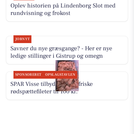
Oplev historien på Lindenborg Slot med
rundvisning og frokost
JOBNYT
Savner du nye græsgange? - Her er nye
ledige stillinger i Gistrup og omegn
SPONSORERET
OPSLAGSTAVLEN
SPAR Visse tilbyder 500 g friske
rødspættefileter til 100 kr.