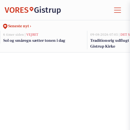
VORES
Gistrup
Seneste nyt ›
6 timer siden |
VEJRET
09-08-2026 07:05 |
DET 
Sol og småregn sætter tonen i dag
Traditionsrig udflugt
Gistrup Kirke