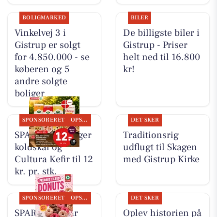
BOLIGMARKED
BILER
Vinkelvej 3 i
De billigste biler i
Gistrup er solgt
Gistrup - Priser
for 4.850.000 - se
helt ned til 16.800
køberen og 5
kr!
andre solgte
boliger
SPONSORERET
OPSLAGSTAVLEN
DET SKER
SPAR Visse sælger
Traditionsrig
koldskål og
udflugt til Skagen
Cultura Kefir til 12
med Gistrup Kirke
kr. pr. stk.
SPONSORERET
OPSLAGSTAVLEN
DET SKER
SPAR Visse har
Oplev historien på