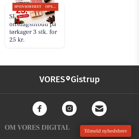
SPONSORERET
OPSLAGSTAVLEN
SPAR Visse har
onsdagstilbud på
tørkager 3 stk. for
25 kr.
VORES
Gistrup
OM VORES DIGITAL
Tilmeld nyhedsbrev