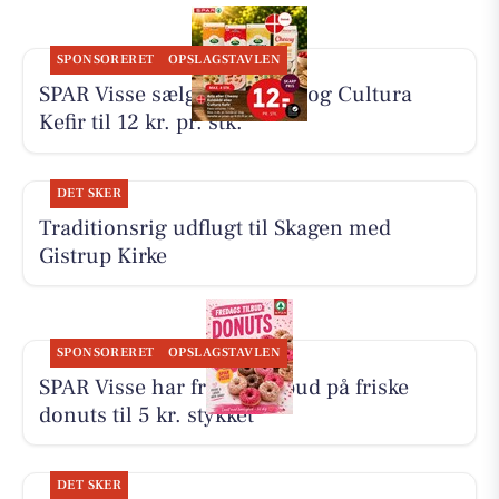
SPONSORERET
OPSLAGSTAVLEN
SPAR Visse sælger koldskål og Cultura
Kefir til 12 kr. pr. stk.
DET SKER
Traditionsrig udflugt til Skagen med
Gistrup Kirke
SPONSORERET
OPSLAGSTAVLEN
SPAR Visse har fredagstilbud på friske
donuts til 5 kr. stykket
DET SKER