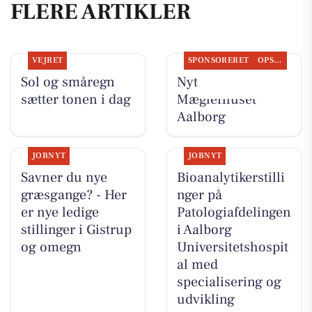
FLERE ARTIKLER
VEJRET
SPONSORERET
OPSLAGSTAVLEN
Sol og småregn
Nyt fra
sætter tonen i dag
Mæglerhuset
Aalborg
JOBNYT
JOBNYT
Savner du nye
Bioanalytikerstilli
græsgange? - Her
nger på
er nye ledige
Patologiafdelingen
stillinger i Gistrup
i Aalborg
og omegn
Universitetshospit
al med
specialisering og
udvikling