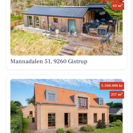
2
63 m
Mannadalen 51, 9260 Gistrup
5.500.000 kr
2
217 m