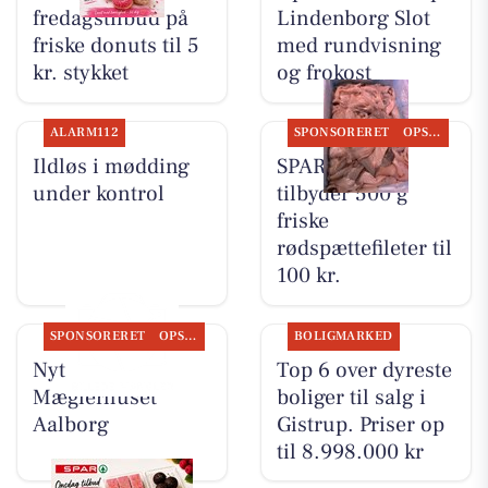
fredagstilbud på
Lindenborg Slot
friske donuts til 5
med rundvisning
kr. stykket
og frokost
ALARM112
SPONSORERET
OPSLAGSTAVLEN
Ildløs i mødding
SPAR Visse
under kontrol
tilbyder 500 g
friske
rødspættefileter til
100 kr.
SPONSORERET
OPSLAGSTAVLEN
BOLIGMARKED
Nyt fra
Top 6 over dyreste
Mæglerhuset
boliger til salg i
Aalborg
Gistrup. Priser op
til 8.998.000 kr