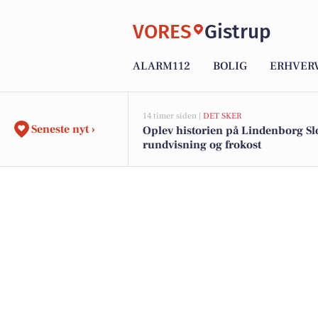
VORES
Gistrup
ALARM112
BOLIG
ERHVER
14 timer siden |
DET SKER
Seneste nyt ›
Oplev historien på Lindenborg Sl
rundvisning og frokost