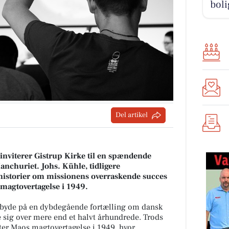
boli
Del artikel
nviterer Gistrup Kirke til en spændende
nchuriet. Johs. Kühle, tidligere
e historier om missionens overraskende succes
 magtovertagelse i 1949.
l byde på en dybdegående fortælling om dansk
 sig over mere end et halvt århundrede. Trods
er Maos magtovertagelse i 1949, hvor