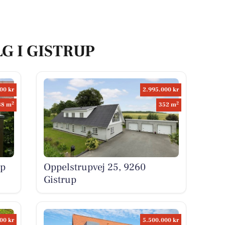
LG I GISTRUP
00 kr
2.995.000 kr
2
2
88 m
352 m
up
Oppelstrupvej 25, 9260
Gistrup
00 kr
5.500.000 kr