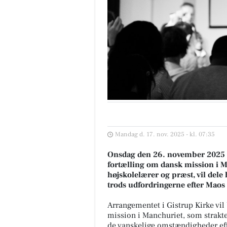
Mandag d. 17. nov. 2025 - kl. 07:35
Onsdag den 26. november 2025 i
fortælling om dansk mission i Ma
højskolelærer og præst, vil del
trods udfordringerne efter Maos
Arrangementet i Gistrup Kirke vi
mission i Manchuriet, som strakte
de vanskelige omstændigheder eft