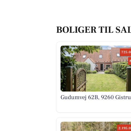
BOLIGER TIL SA
725.0
Gudumvej 62B, 9260 Gistr
2.195.0