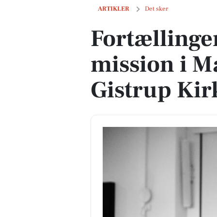
Fortællinger om dansk mission i Manch
ARTIKLER
Det sker
Fortællinge
mission i M
Gistrup Kir