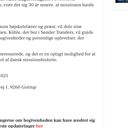
, viste det sig 30 år senere, at missionen havde
.
som højskolelærer og præst, vil dele sine
nen. Kühle, der bor i Sønder Tranders, vil guide
begivenheder og personlige oplevelser, der
nteresserede, og det er en oplagt mulighed for at
el af dansk missionshistorie.
2025
vej 1, 9260 Gistrup
sningerne om begivenheden kan have ændret sig
neste opdateringer
her