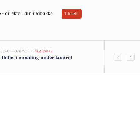
 -
direkte i din indbakke
Tilmeld
06-08-2026 20:03 |
ALARM112
06-08-2026 10:55
‹
›
Ildløs i mødding under kontrol
Savner du ny
ledige stilli