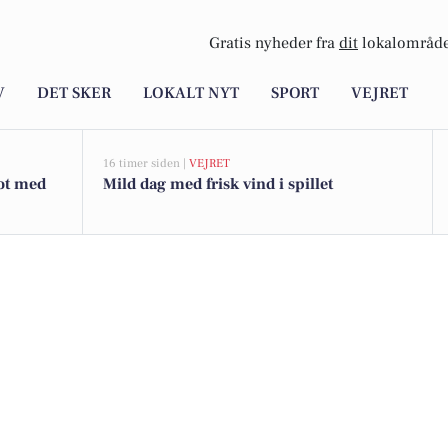
Gratis nyheder fra
dit
lokalområde
V
DET SKER
LOKALT NYT
SPORT
VEJRET
16 timer siden |
VEJRET
ot med
Mild dag med frisk vind i spillet