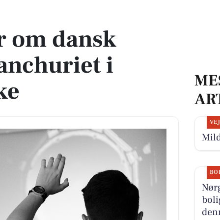
uriet i Gistrup Kirke
r om dansk
anchuriet i
ME
ke
AR
VE
Mild
BO
Nørg
boli
denn