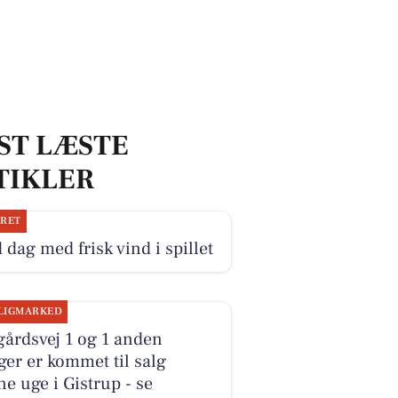
ST LÆSTE
TIKLER
JRET
 dag med frisk vind i spillet
LIGMARKED
årdsvej 1 og 1 anden
ger er kommet til salg
e uge i Gistrup - se