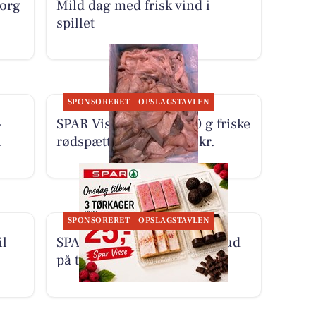
borg
Mild dag med frisk vind i
spillet
SPONSORERET
OPSLAGSTAVLEN
-
SPAR Visse tilbyder 500 g friske
i
rødspættefileter til 100 kr.
SPONSORERET
OPSLAGSTAVLEN
il
SPAR Visse har onsdagstilbud
på tørkager 3 stk. for 25 kr.