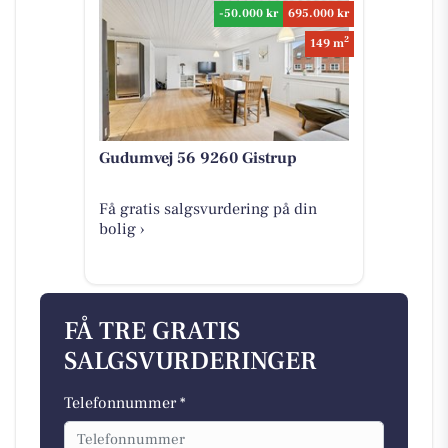
-50.000 kr
695.000 kr
2
149 m
Gudumvej 56 9260 Gistrup
Få gratis salgsvurdering på din
bolig ›
FÅ TRE GRATIS
SALGSVURDERINGER
Telefonnummer *