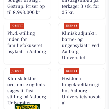
boliger til salg i
onsdagstilbud på
Gistrup. Priser op
tørkager 3 stk. for
til 8.998.000 kr
25 kr.
JOBNYT
JOBNYT
Ph.d.-stilling
Klinisk adjunkt i
inden for
børne- og
familiefokuseret
ungepsykiatri ved
psykiatri i Aalborg
Aalborg
Universitet
JOBNYT
JOBNYT
Klinisk lektor i
Postdoc i
øre, næse og hals
lungekræftkirurgi
søges til fast
hos Aalborg
stilling på Aalborg
Universitetshospit
Universitet
al