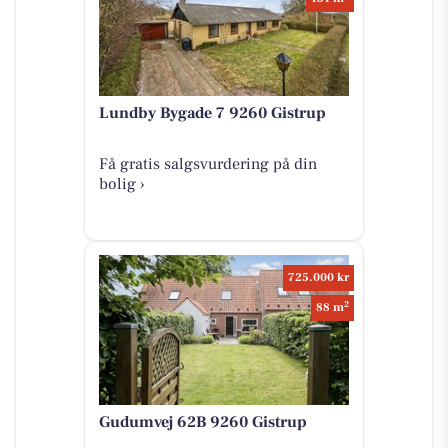
Lundby Bygade 7 9260 Gistrup
Få gratis salgsvurdering på din
bolig ›
725.000 kr
2
88 m
Gudumvej 62B 9260 Gistrup