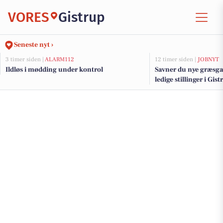
VORES
Gistrup
Seneste nyt ›
3 timer siden |
ALARM112
12 timer siden |
JOBNYT
Ildløs i mødding under kontrol
Savner du nye græsga
ledige stillinger i Gi