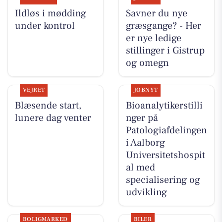
Ildløs i mødding
Savner du nye
under kontrol
græsgange? - Her
er nye ledige
stillinger i Gistrup
og omegn
VEJRET
JOBNYT
Blæsende start,
Bioanalytikerstilli
lunere dag venter
nger på
Patologiafdelingen
i Aalborg
Universitetshospit
al med
specialisering og
udvikling
BOLIGMARKED
BILER