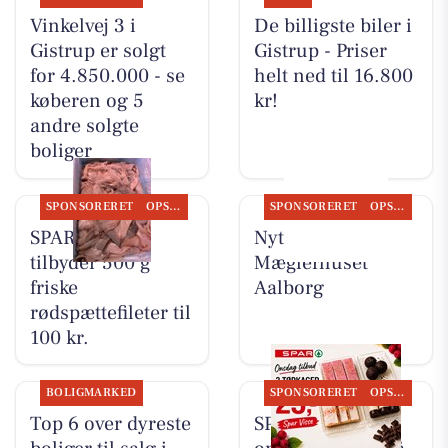
Vinkelvej 3 i
De billigste biler i
Gistrup er solgt
Gistrup - Priser
for 4.850.000 - se
helt ned til 16.800
køberen og 5
kr!
andre solgte
boliger
SPONSORERET
OPSLAGSTAVLEN
SPONSORERET
OPSLAGSTAVLEN
SPAR Visse
Nyt fra
tilbyder 500 g
Mæglerhuset
friske
Aalborg
rødspættefileter til
100 kr.
BOLIGMARKED
SPONSORERET
OPSLAGSTAVLEN
Top 6 over dyreste
SPAR Visse har