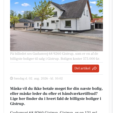
På billedet ses Gudumvej 68 9260 Gistrup, som er en af de
billigste boliger til salg i Gistrup. Boligen koster 575.000 kr.
Del artikel
Søndag d. 02. aug. 2026 - kl. 10:02
Måske vil du ikke betale meget for din næste bolig,
eller måske leder du efter et håndværkertilbud?
Lige her finder du i hvert fald de billigste boliger i
Gistrup.
Gudumvej 68 9260 Gistrup, Gistrup, er en 121 m²