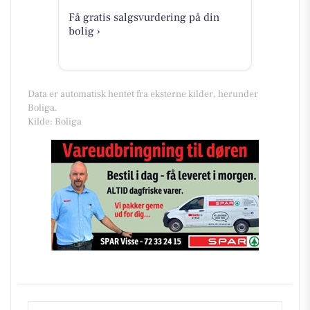
Få gratis salgsvurdering på din
bolig ›
Data er automatisk hentet fra eksterne kilder, herunder
Boliga.
Kilde: Boliga