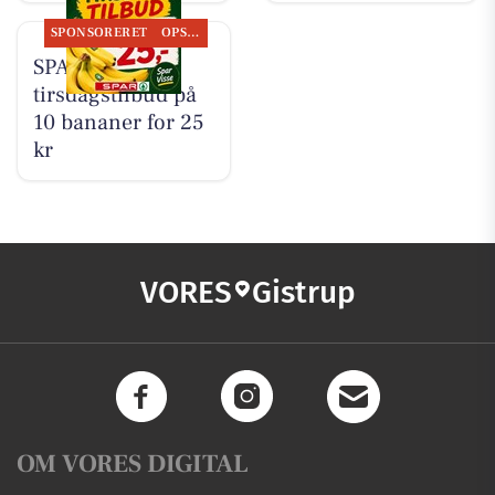
SPONSORERET
OPSLAGSTAVLEN
SPAR Visse har
tirsdagstilbud på
10 bananer for 25
kr
VORES
Gistrup
OM VORES DIGITAL