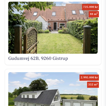
725.000 kr
2
88 m
Gudumvej 62B, 9260 Gistrup
2.995.000 kr
2
352 m