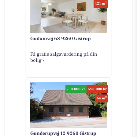
2
121 m
Gudumvej 68 9260 Gistrup
Få gratis salgsvurdering på din
bolig ›
-50.000 kr
598.000 kr
2
64 m
Gunderupvej 12 9260 Gistrup