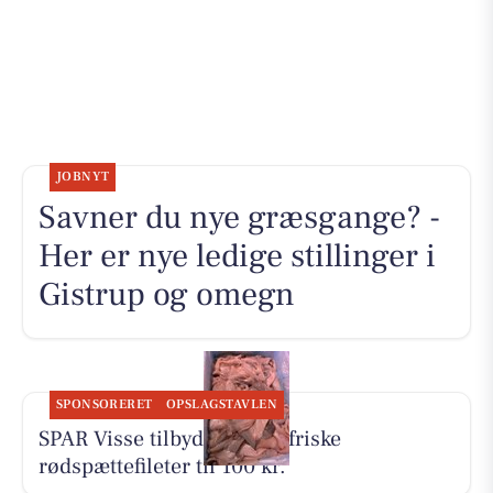
JOBNYT
Savner du nye græsgange? -
Her er nye ledige stillinger i
Gistrup og omegn
SPONSORERET
OPSLAGSTAVLEN
SPAR Visse tilbyder 500 g friske
rødspættefileter til 100 kr.