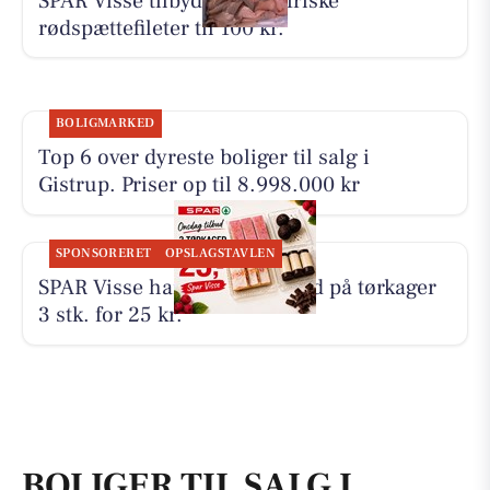
SPAR Visse tilbyder 500 g friske
rødspættefileter til 100 kr.
BOLIGMARKED
Top 6 over dyreste boliger til salg i
Gistrup. Priser op til 8.998.000 kr
SPONSORERET
OPSLAGSTAVLEN
SPAR Visse har onsdagstilbud på tørkager
3 stk. for 25 kr.
BOLIGER TIL SALG I