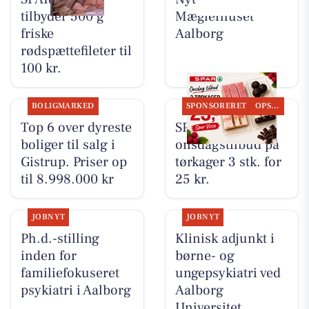
tilbyder 500 g
Mæglerhuset
friske
Aalborg
rødspættefileter til
100 kr.
BOLIGMARKED
SPONSORERET
OPSLAGSTAVLEN
Top 6 over dyreste
SPAR Visse har
boliger til salg i
onsdagstilbud på
Gistrup. Priser op
tørkager 3 stk. for
til 8.998.000 kr
25 kr.
JOBNYT
JOBNYT
Ph.d.-stilling
Klinisk adjunkt i
inden for
børne- og
familiefokuseret
ungepsykiatri ved
psykiatri i Aalborg
Aalborg
Universitet