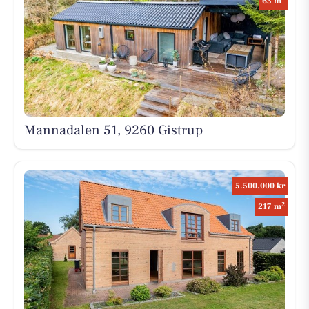
63 m
Mannadalen 51, 9260 Gistrup
5.500.000 kr
2
217 m