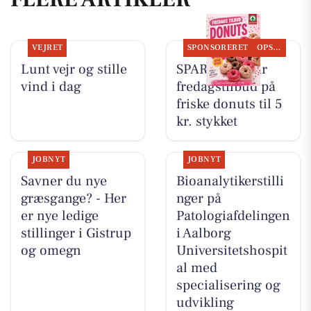
VEJRET
SPONSORERET
OPSLAGSTAVLEN
Lunt vejr og stille
SPAR Visse har
vind i dag
fredagstilbud på
friske donuts til 5
kr. stykket
JOBNYT
JOBNYT
Savner du nye
Bioanalytikerstilli
græsgange? - Her
nger på
er nye ledige
Patologiafdelingen
stillinger i Gistrup
i Aalborg
og omegn
Universitetshospit
al med
specialisering og
udvikling