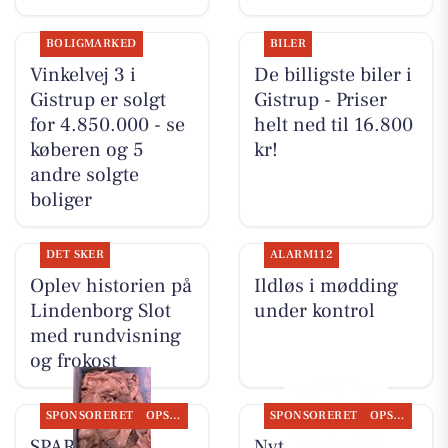
BOLIGMARKED
BILER
Vinkelvej 3 i
De billigste biler i
Gistrup er solgt
Gistrup - Priser
for 4.850.000 - se
helt ned til 16.800
køberen og 5
kr!
andre solgte
boliger
DET SKER
ALARM112
Oplev historien på
Ildløs i mødding
Lindenborg Slot
under kontrol
med rundvisning
og frokost
SPONSORERET
OPSLAGSTAVLEN
SPONSORERET
OPSLAGSTAVLEN
SPAR Visse
Nyt fra