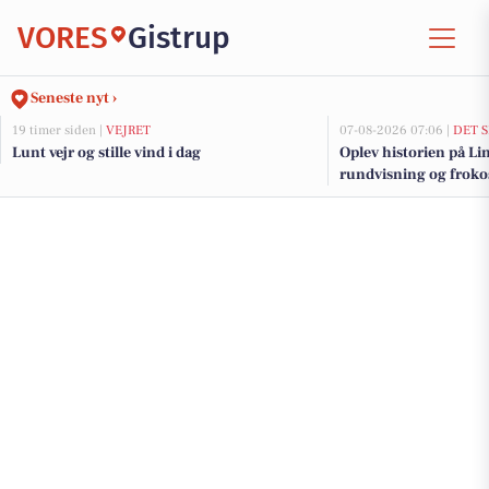
VORES
Gistrup
Seneste nyt ›
19 timer siden |
VEJRET
07-08-2026 07:06 |
DET 
Lunt vejr og stille vind i dag
Oplev historien på L
rundvisning og froko