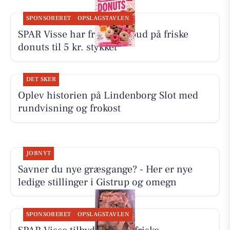
SPONSORERET
OPSLAGSTAVLEN
SPAR Visse har fredagstilbud på friske
donuts til 5 kr. stykket
DET SKER
Oplev historien på Lindenborg Slot med
rundvisning og frokost
JOBNYT
Savner du nye græsgange? - Her er nye
ledige stillinger i Gistrup og omegn
SPONSORERET
OPSLAGSTAVLEN