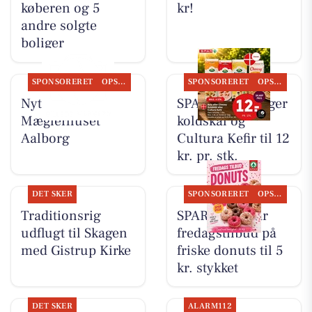
køberen og 5
kr!
andre solgte
boliger
SPONSORERET
OPSLAGSTAVLEN
SPONSORERET
OPSLAGSTAVLEN
Nyt fra
SPAR Visse sælger
Mæglerhuset
koldskål og
Aalborg
Cultura Kefir til 12
kr. pr. stk.
DET SKER
SPONSORERET
OPSLAGSTAVLEN
Traditionsrig
SPAR Visse har
udflugt til Skagen
fredagstilbud på
med Gistrup Kirke
friske donuts til 5
kr. stykket
DET SKER
ALARM112