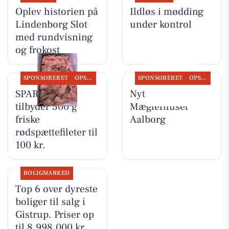
Oplev historien på
Ildløs i mødding
Lindenborg Slot
under kontrol
med rundvisning
og frokost
SPONSORERET
OPSLAGSTAVLEN
SPONSORERET
OPSLAGSTAVLEN
SPAR Visse
Nyt fra
tilbyder 500 g
Mæglerhuset
friske
Aalborg
rødspættefileter til
100 kr.
BOLIGMARKED
Top 6 over dyreste
boliger til salg i
Gistrup. Priser op
til 8.998.000 kr