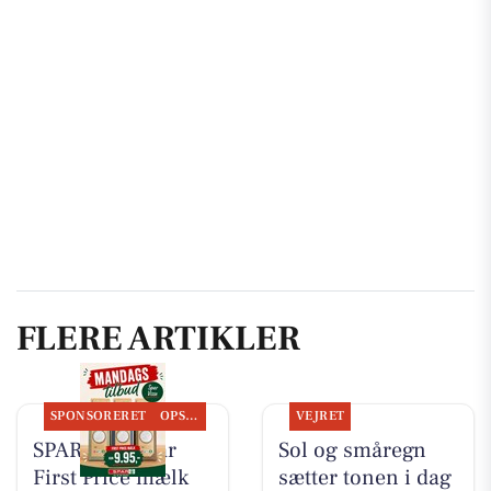
FLERE ARTIKLER
SPONSORERET
OPSLAGSTAVLEN
VEJRET
SPAR Visse har
Sol og småregn
First Price mælk
sætter tonen i dag