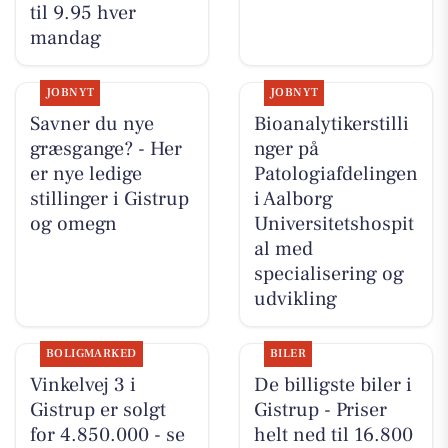
til 9.95 hver
mandag
JOBNYT
JOBNYT
Savner du nye
Bioanalytikerstilli
græsgange? - Her
nger på
er nye ledige
Patologiafdelingen
stillinger i Gistrup
i Aalborg
og omegn
Universitetshospit
al med
specialisering og
udvikling
BOLIGMARKED
BILER
Vinkelvej 3 i
De billigste biler i
Gistrup er solgt
Gistrup - Priser
for 4.850.000 - se
helt ned til 16.800