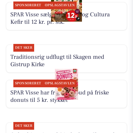
SPONSORERET
OPSLAGSTAVLEN
SPAR Visse sælger koldskål og Cultura
Kefir til 12 kr. pr. stk.
DET SKER
Traditionsrig udflugt til Skagen med
Gistrup Kirke
SPONSORERET
OPSLAGSTAVLEN
SPAR Visse har fredagstilbud på friske
donuts til 5 kr. stykket
DET SKER