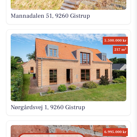
Mannadalen 51, 9260 Gistrup
5.500.000 kr
2
217 m
Nørgårdsvej 1, 9260 Gistrup
6.995.000 kr