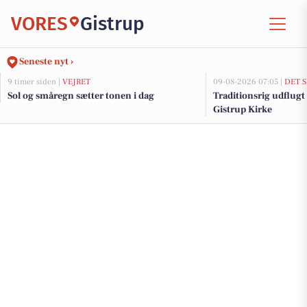
VORES
Gistrup
Seneste nyt ›
9 timer siden |
VEJRET
09-08-2026 07:05 |
DET 
Sol og småregn sætter tonen i dag
Traditionsrig udflugt
Gistrup Kirke