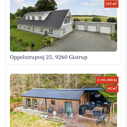
2
352 m
Oppelstrupvej 25, 9260 Gistrup
2.195.000 kr
2
63 m