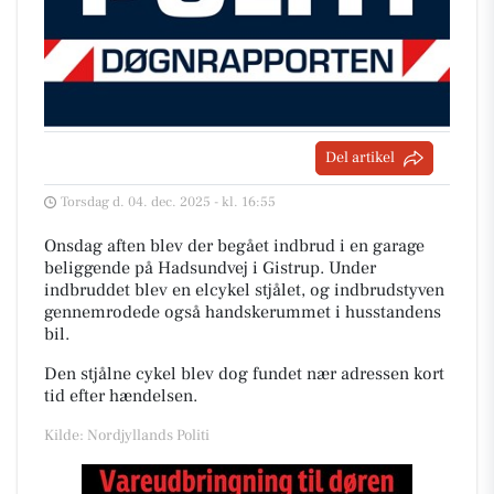
Del artikel
Torsdag d. 04. dec. 2025 - kl. 16:55
Onsdag aften blev der begået indbrud i en garage
beliggende på Hadsundvej i Gistrup. Under
indbruddet blev en elcykel stjålet, og indbrudstyven
gennemrodede også handskerummet i husstandens
bil.
Den stjålne cykel blev dog fundet nær adressen kort
tid efter hændelsen.
Kilde: Nordjyllands Politi