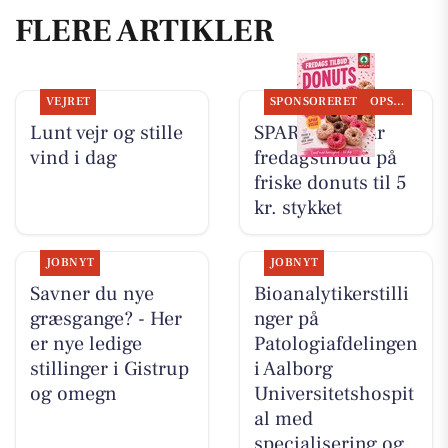
FLERE ARTIKLER
VEJRET
SPONSORERET
OPSLAGSTAVLEN
Lunt vejr og stille
SPAR Visse har
vind i dag
fredagstilbud på
friske donuts til 5
kr. stykket
JOBNYT
JOBNYT
Savner du nye
Bioanalytikerstilli
græsgange? - Her
nger på
er nye ledige
Patologiafdelingen
stillinger i Gistrup
i Aalborg
og omegn
Universitetshospit
al med
specialisering og