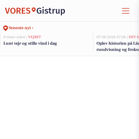
VORES
Gistrup
Seneste nyt ›
9 timer siden |
VEJRET
07-08-2026 07:06 |
DET 
Lunt vejr og stille vind i dag
Oplev historien på L
rundvisning og froko