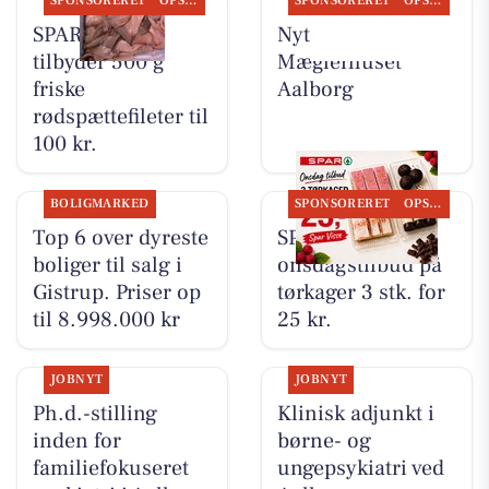
SPONSORERET
OPSLAGSTAVLEN
SPONSORERET
OPSLAGSTAVLEN
SPAR Visse
Nyt fra
tilbyder 500 g
Mæglerhuset
friske
Aalborg
rødspættefileter til
100 kr.
BOLIGMARKED
SPONSORERET
OPSLAGSTAVLEN
Top 6 over dyreste
SPAR Visse har
boliger til salg i
onsdagstilbud på
Gistrup. Priser op
tørkager 3 stk. for
til 8.998.000 kr
25 kr.
JOBNYT
JOBNYT
Ph.d.-stilling
Klinisk adjunkt i
inden for
børne- og
familiefokuseret
ungepsykiatri ved