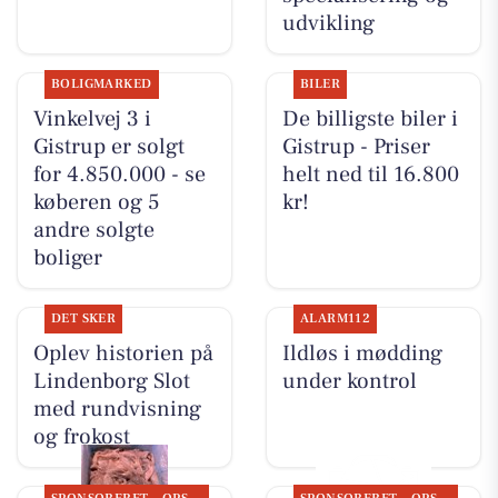
udvikling
BOLIGMARKED
BILER
Vinkelvej 3 i
De billigste biler i
Gistrup er solgt
Gistrup - Priser
for 4.850.000 - se
helt ned til 16.800
køberen og 5
kr!
andre solgte
boliger
DET SKER
ALARM112
Oplev historien på
Ildløs i mødding
Lindenborg Slot
under kontrol
med rundvisning
og frokost