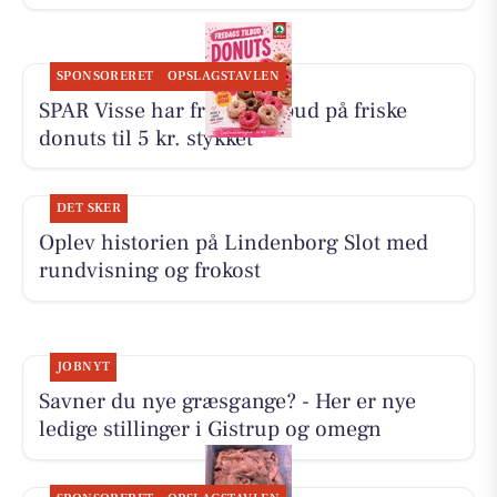
SPONSORERET
OPSLAGSTAVLEN
SPAR Visse har fredagstilbud på friske
donuts til 5 kr. stykket
DET SKER
Oplev historien på Lindenborg Slot med
rundvisning og frokost
JOBNYT
Savner du nye græsgange? - Her er nye
ledige stillinger i Gistrup og omegn