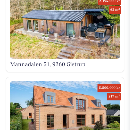
2.195.000 kr
2
63 m
Mannadalen 51, 9260 Gistrup
5.500.000 kr
2
217 m