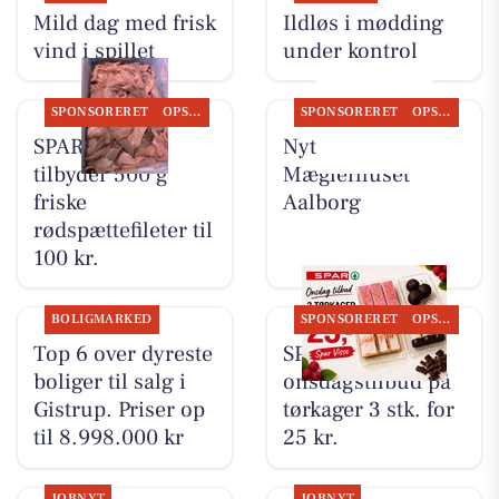
Mild dag med frisk
Ildløs i mødding
vind i spillet
under kontrol
SPONSORERET
OPSLAGSTAVLEN
SPONSORERET
OPSLAGSTAVLEN
SPAR Visse
Nyt fra
tilbyder 500 g
Mæglerhuset
friske
Aalborg
rødspættefileter til
100 kr.
BOLIGMARKED
SPONSORERET
OPSLAGSTAVLEN
Top 6 over dyreste
SPAR Visse har
boliger til salg i
onsdagstilbud på
Gistrup. Priser op
tørkager 3 stk. for
til 8.998.000 kr
25 kr.
JOBNYT
JOBNYT