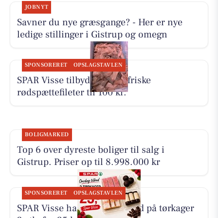
JOBNYT
Savner du nye græsgange? - Her er nye
ledige stillinger i Gistrup og omegn
SPONSORERET
OPSLAGSTAVLEN
SPAR Visse tilbyder 500 g friske
rødspættefileter til 100 kr.
BOLIGMARKED
Top 6 over dyreste boliger til salg i
Gistrup. Priser op til 8.998.000 kr
SPONSORERET
OPSLAGSTAVLEN
SPAR Visse har onsdagstilbud på tørkager