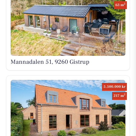
2
63 m
Mannadalen 51, 9260 Gistrup
5.500.000 kr
2
217 m