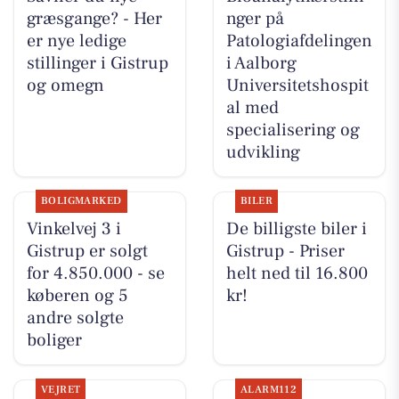
græsgange? - Her
nger på
er nye ledige
Patologiafdelingen
stillinger i Gistrup
i Aalborg
og omegn
Universitetshospit
al med
specialisering og
udvikling
BOLIGMARKED
BILER
Vinkelvej 3 i
De billigste biler i
Gistrup er solgt
Gistrup - Priser
for 4.850.000 - se
helt ned til 16.800
køberen og 5
kr!
andre solgte
boliger
VEJRET
ALARM112