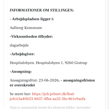
INFORMATIONER OM STILLINGEN:
- Arbejdspladsen ligger i:
Aalborg Kommune
-Virksomheden tilbyder:
dagarbejde
-Arbejdsgiver:
Hospitalsbyen, Hospitalsbyen 1, 9260 Gistrup
-Ansøgning:
Ansøgningsfrist: 23-06-2026;
- ansøgningsfristen
er overskredet
Se mere her:
https://job.jobnet.dk/find-
job/e5a40b33-8657-4fba-aa52-5bc461e9aefa
Data er automatisk hentet fra eksterne kilder, herunder