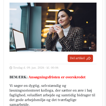
Del artikel
Tirsdag d. 09. jun. 2026 - kl. 00:06
BEMÆRK:
Ansøgningsfristen er overskredet
Vi søger en dygtig, selvstændig og
løsningsorienteret kollega, der sætter en ære i høj
faglighed, veludført arbejde og samtidig bidrager til
det gode arbejdsmiljø og det tværfaglige
samarbejde.