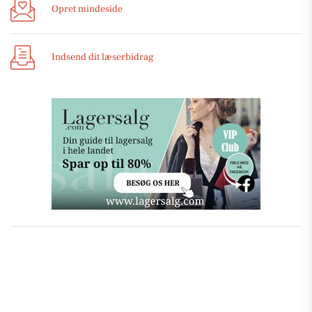
Opret mindeside
Indsend dit læserbidrag