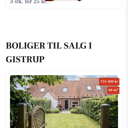
3 stk. for 25 kr.
BOLIGER TIL SALG I
GISTRUP
725.000 kr
2
88 m