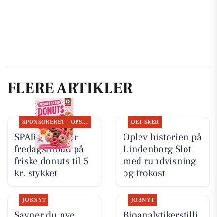
FLERE ARTIKLER
SPONSORERET
OPSLAGSTAVLEN
DET SKER
SPAR Visse har
Oplev historien på
fredagstilbud på
Lindenborg Slot
friske donuts til 5
med rundvisning
kr. stykket
og frokost
JOBNYT
JOBNYT
Savner du nye
Bioanalytikerstilli