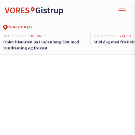
VORES
Gistrup
Seneste nyt ›
16 timer siden |
DET SKER
18 timer siden |
VEJRET
Oplev historien på Lindenborg Slot med
Mild dag med frisk vind
rundvisning og frokost