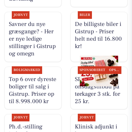
JOBNYT
BILER
Savner du nye
De billigste biler i
græsgange? - Her
Gistrup - Priser
er nye ledige
helt ned til 16.800
stillinger i Gistrup
kr!
og omegn
BOLIGMARKED
SPONSORERET
OPSLAGSTAVLEN
Top 6 over dyreste
SPAR Visse har
boliger til salg i
onsdagstilbud på
Gistrup. Priser op
tørkager 3 stk. for
til 8.998.000 kr
25 kr.
JOBNYT
JOBNYT
Ph.d.-stilling
Klinisk adjunkt i