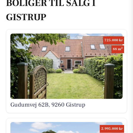
BOLIGER TIL SALG I
GISTRUP
725.000 kr
2
88 m
Gudumvej 62B, 9260 Gistrup
2.995.000 kr