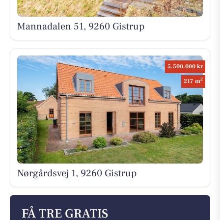
Mannadalen 51, 9260 Gistrup
5.500.000 kr
2
217 m
Nørgårdsvej 1, 9260 Gistrup
FÅ TRE GRATIS