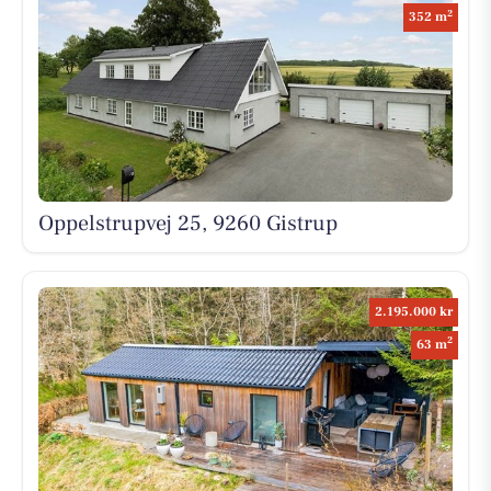
2
352 m
Oppelstrupvej 25, 9260 Gistrup
2.195.000 kr
2
63 m