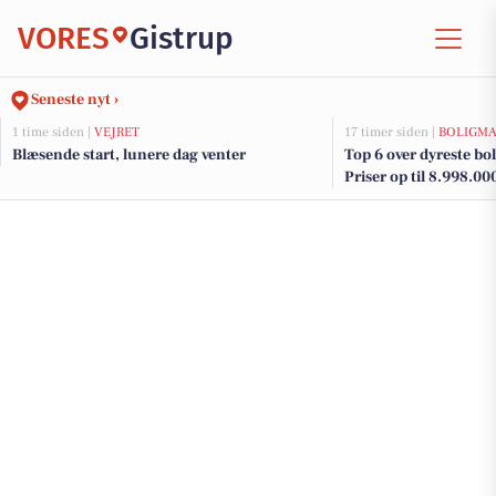
VORES
Gistrup
Seneste nyt ›
1 time siden |
VEJRET
17 timer siden |
BOLIGM
Blæsende start, lunere dag venter
Top 6 over dyreste boli
Priser op til 8.998.00