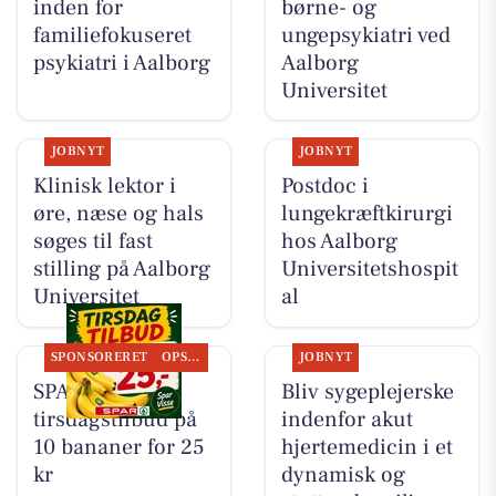
inden for
børne- og
familiefokuseret
ungepsykiatri ved
psykiatri i Aalborg
Aalborg
Universitet
JOBNYT
JOBNYT
Klinisk lektor i
Postdoc i
øre, næse og hals
lungekræftkirurgi
søges til fast
hos Aalborg
stilling på Aalborg
Universitetshospit
Universitet
al
SPONSORERET
OPSLAGSTAVLEN
JOBNYT
SPAR Visse har
Bliv sygeplejerske
tirsdagstilbud på
indenfor akut
10 bananer for 25
hjertemedicin i et
kr
dynamisk og