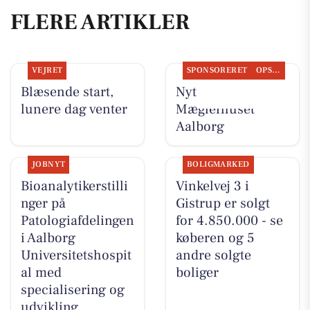
FLERE ARTIKLER
VEJRET
SPONSORERET
OPSLAGSTAVLEN
Blæsende start,
Nyt fra
lunere dag venter
Mæglerhuset
Aalborg
JOBNYT
BOLIGMARKED
Bioanalytikerstilli
Vinkelvej 3 i
nger på
Gistrup er solgt
Patologiafdelingen
for 4.850.000 - se
i Aalborg
køberen og 5
Universitetshospit
andre solgte
al med
boliger
specialisering og
udvikling