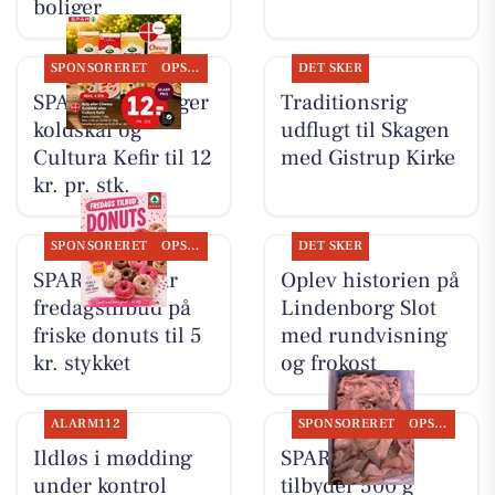
boliger
SPONSORERET
OPSLAGSTAVLEN
DET SKER
SPAR Visse sælger
Traditionsrig
koldskål og
udflugt til Skagen
Cultura Kefir til 12
med Gistrup Kirke
kr. pr. stk.
SPONSORERET
OPSLAGSTAVLEN
DET SKER
SPAR Visse har
Oplev historien på
fredagstilbud på
Lindenborg Slot
friske donuts til 5
med rundvisning
kr. stykket
og frokost
ALARM112
SPONSORERET
OPSLAGSTAVLEN
Ildløs i mødding
SPAR Visse
under kontrol
tilbyder 500 g