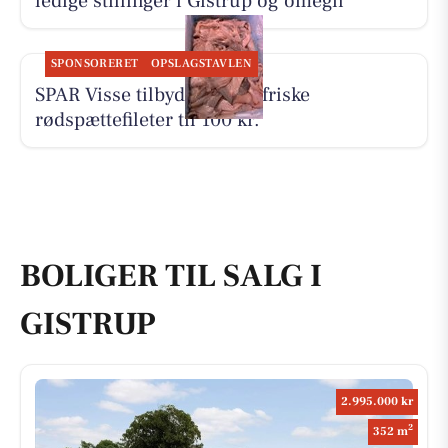
ledige stillinger i Gistrup og omegn
SPONSORERET
OPSLAGSTAVLEN
SPAR Visse tilbyder 500 g friske
rødspættefileter til 100 kr.
BOLIGER TIL SALG I
GISTRUP
2.995.000 kr
2
352 m