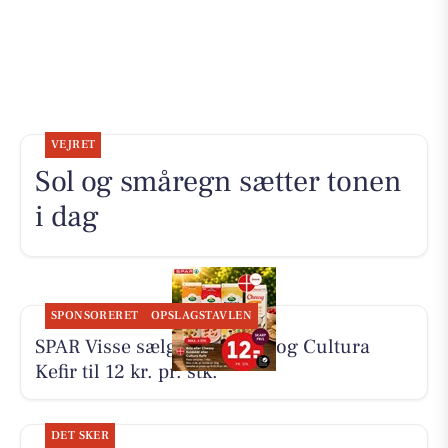
VEJRET
Sol og småregn sætter tonen
i dag
SPONSORERET
OPSLAGSTAVLEN
SPAR Visse sælger koldskål og Cultura
Kefir til 12 kr. pr. stk.
DET SKER