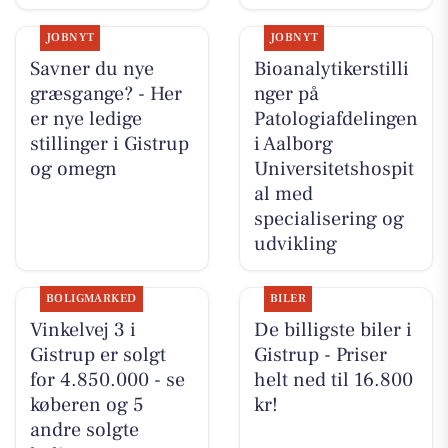
JOBNYT
JOBNYT
Savner du nye
Bioanalytikerstilli
græsgange? - Her
nger på
er nye ledige
Patologiafdelingen
stillinger i Gistrup
i Aalborg
og omegn
Universitetshospit
al med
specialisering og
udvikling
BOLIGMARKED
BILER
Vinkelvej 3 i
De billigste biler i
Gistrup er solgt
Gistrup - Priser
for 4.850.000 - se
helt ned til 16.800
køberen og 5
kr!
andre solgte