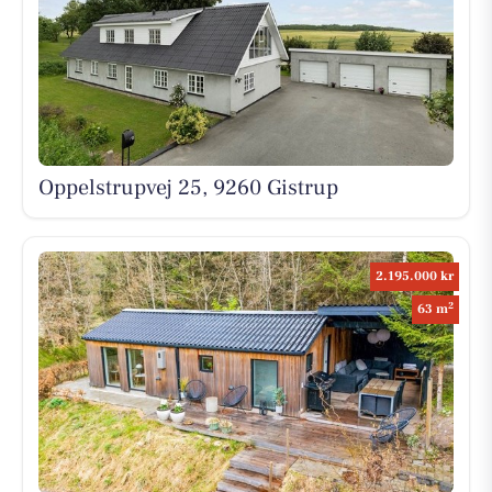
Oppelstrupvej 25, 9260 Gistrup
2.195.000 kr
2
63 m