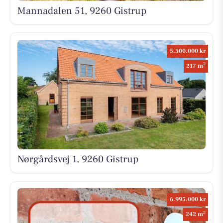
Mannadalen 51, 9260 Gistrup
5.500.000 kr
2
217 m
Nørgårdsvej 1, 9260 Gistrup
6.995.000 kr
2
242 m