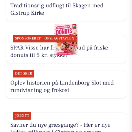
Traditionsrig udflugt til Skagen med
Gistrup Kirke
SPONSORERET
OPSLAGSTAVLEN
SPAR Visse har fredagstilbud på friske
donuts til 5 kr. stykket
DET SKER
Oplev historien på Lindenborg Slot med
rundvisning og frokost
JOBNYT
Savner du nye græsgange? - Her er nye