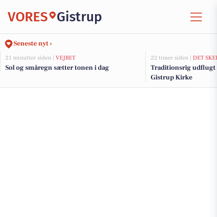
VORES
Gistrup
Seneste nyt ›
21 minutter siden |
VEJRET
22 timer siden |
DET SKE
Sol og småregn sætter tonen i dag
Traditionsrig udflugt
Gistrup Kirke