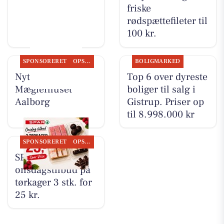
friske
rødspættefileter til
100 kr.
SPONSORERET
OPSLAGSTAVLEN
BOLIGMARKED
Nyt fra
Top 6 over dyreste
Mæglerhuset
boliger til salg i
Aalborg
Gistrup. Priser op
til 8.998.000 kr
SPONSORERET
OPSLAGSTAVLEN
SPAR Visse har
onsdagstilbud på
tørkager 3 stk. for
25 kr.