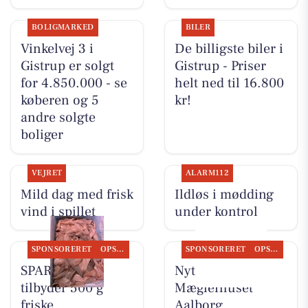
BOLIGMARKED
BILER
Vinkelvej 3 i
De billigste biler i
Gistrup er solgt
Gistrup - Priser
for 4.850.000 - se
helt ned til 16.800
køberen og 5
kr!
andre solgte
boliger
VEJRET
ALARM112
Mild dag med frisk
Ildløs i mødding
vind i spillet
under kontrol
SPONSORERET
OPSLAGSTAVLEN
SPONSORERET
OPSLAGSTAVLEN
SPAR Visse
Nyt fra
tilbyder 500 g
Mæglerhuset
friske
Aalborg