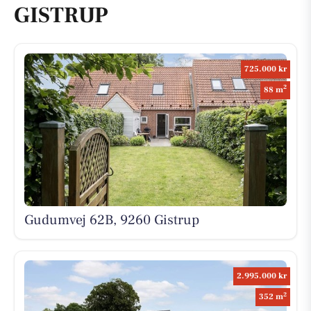
GISTRUP
725.000 kr
2
88 m
Gudumvej 62B, 9260 Gistrup
2.995.000 kr
2
352 m