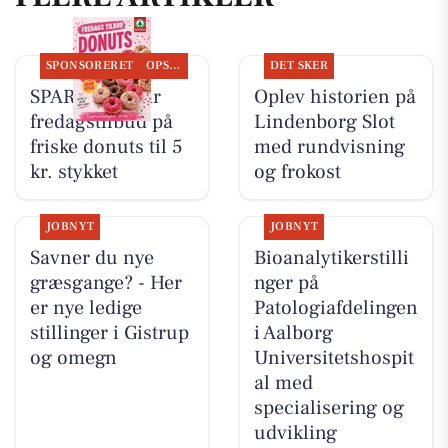
SPONSORERET
OPSLAGSTAVLEN
DET SKER
SPAR Visse har
Oplev historien på
fredagstilbud på
Lindenborg Slot
friske donuts til 5
med rundvisning
kr. stykket
og frokost
JOBNYT
JOBNYT
Savner du nye
Bioanalytikerstilli
græsgange? - Her
nger på
er nye ledige
Patologiafdelingen
stillinger i Gistrup
i Aalborg
og omegn
Universitetshospit
al med
specialisering og
udvikling