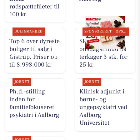
rødspættefileter til
100 kr.
BOLIGMARKED
SPONSORERET
OPSLAGSTAVLEN
Top 6 over dyreste
SPAR Visse har
boliger til salg i
onsdagstilbud på
Gistrup. Priser op
tørkager 3 stk. for
til 8.998.000 kr
25 kr.
JOBNYT
JOBNYT
Ph.d.-stilling
Klinisk adjunkt i
inden for
børne- og
familiefokuseret
ungepsykiatri ved
psykiatri i Aalborg
Aalborg
Universitet
JOBNYT