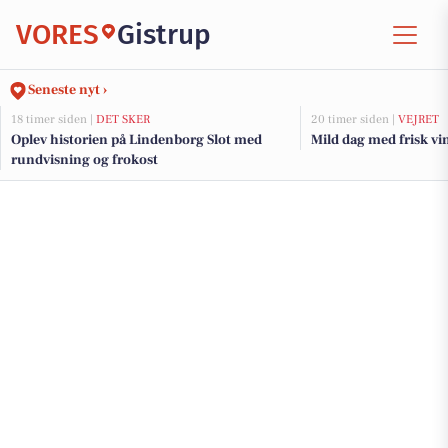
VORES
Gistrup
Seneste nyt ›
18 timer siden |
DET SKER
20 timer siden |
VEJRET
Oplev historien på Lindenborg Slot med
Mild dag med frisk vind
rundvisning og frokost