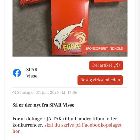
Del artikel
SPAR
Visse
Besøg virksomheden
Søndag d. 07. jun. 2026 - kl. 17:06
Så er der nyt fra SPAR Visse
For at deltage i JA-TAK-tilbud, andre tilbud eller
konkurrencer,
skal du skrive på Facebookopslaget
her
.