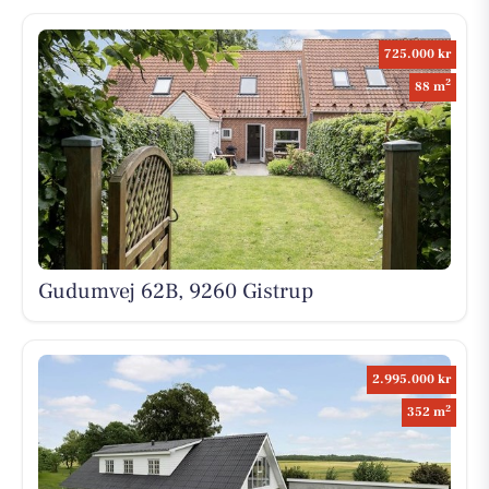
725.000 kr
2
88 m
Gudumvej 62B, 9260 Gistrup
2.995.000 kr
2
352 m