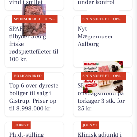
vind i spillet
under kontrol
SPONSORERET
OPSLAGSTAVLEN
SPONSORERET
OPSLAGSTAVLEN
SPAR Visse
Nyt fra
tilbyder 500 g
Mæglerhuset
friske
Aalborg
rødspættefileter til
100 kr.
BOLIGMARKED
SPONSORERET
OPSLAGSTAVLEN
Top 6 over dyreste
SPAR Visse har
boliger til salg i
onsdagstilbud på
Gistrup. Priser op
tørkager 3 stk. for
til 8.998.000 kr
25 kr.
JOBNYT
JOBNYT
Ph.d.-stilling
Klinisk adjunkt i