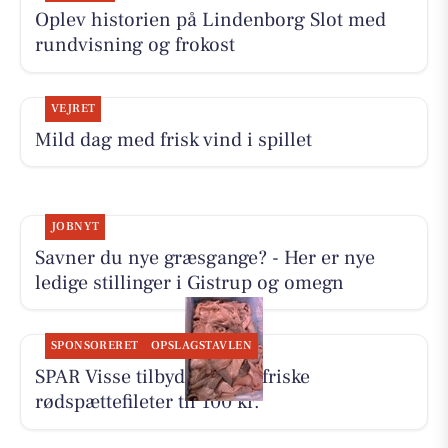
Oplev historien på Lindenborg Slot med
rundvisning og frokost
VEJRET
Mild dag med frisk vind i spillet
JOBNYT
Savner du nye græsgange? - Her er nye
ledige stillinger i Gistrup og omegn
SPONSORERET
OPSLAGSTAVLEN
SPAR Visse tilbyder 500 g friske
rødspættefileter til 100 kr.