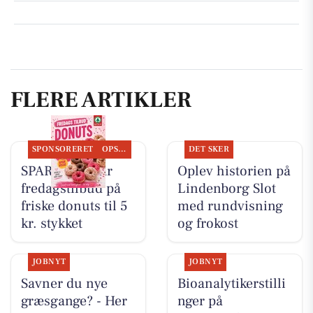
FLERE ARTIKLER
SPONSORERET
OPSLAGSTAVLEN
DET SKER
SPAR Visse har
Oplev historien på
fredagstilbud på
Lindenborg Slot
friske donuts til 5
med rundvisning
kr. stykket
og frokost
JOBNYT
JOBNYT
Savner du nye
Bioanalytikerstilli
græsgange? - Her
nger på