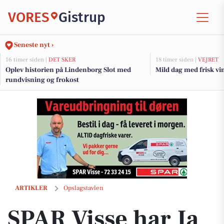
VORES
Gistrup
Seneste nyt ›
16 timer siden |
DET SKER
18 timer siden |
VEJRET
Oplev historien på Lindenborg Slot med
Mild dag med frisk vind
rundvisning og frokost
SPAR Visse har Ja tak-kasse med 24 Cloetta skumdelfiner til 89,95 kr.
ARTIKLER
Opslagstavlen
SPAR Visse har Ja