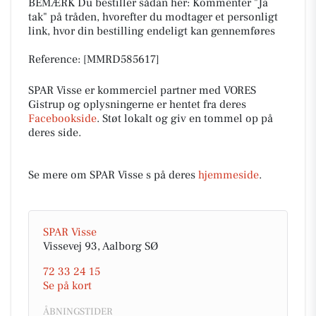
BEMÆRK Du bestiller sådan her: Kommentér "Ja
tak" på tråden, hvorefter du modtager et personligt
link, hvor din bestilling endeligt kan gennemføres
Reference: [MMRD585617]
SPAR Visse er kommerciel partner med VORES
Gistrup og oplysningerne er hentet fra deres
Facebookside
. Støt lokalt og giv en tommel op på
deres side.
Se mere om SPAR Visse s på deres
hjemmeside
.
SPAR Visse
Vissevej 93, Aalborg SØ
72 33 24 15
Se på kort
ÅBNINGSTIDER