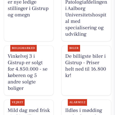
er nye ledige
Patologiafdelingen
stillinger i Gistrup
i Aalborg
og omegn
Universitetshospit
al med
specialisering og
udvikling
BOLIGMARKED
BILER
Vinkelvej 3 i
De billigste biler i
Gistrup er solgt
Gistrup - Priser
for 4.850.000 - se
helt ned til 16.800
køberen og 5
kr!
andre solgte
boliger
VEJRET
ALARM112
Mild dag med frisk
Ildløs i mødding