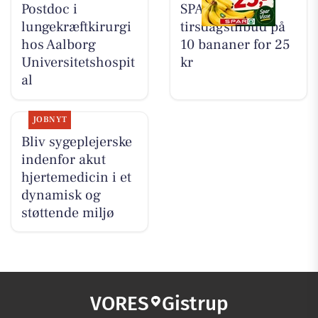
Postdoc i
SPAR Visse har
lungekræftkirurgi
tirsdagstilbud på
hos Aalborg
10 bananer for 25
Universitetshospit
kr
al
JOBNYT
Bliv sygeplejerske
indenfor akut
hjertemedicin i et
dynamisk og
støttende miljø
VORES
Gistrup