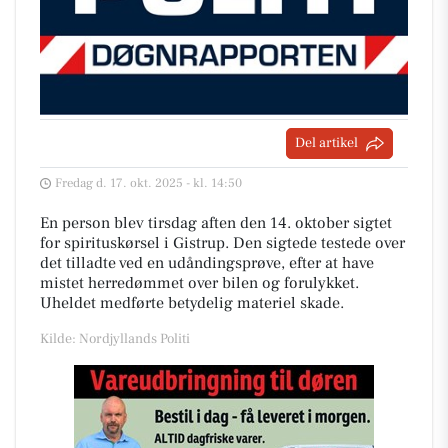
Del artikel
Fredag d. 17. okt. 2025 - kl. 14:50
En person blev tirsdag aften den 14. oktober sigtet
for spirituskørsel i Gistrup. Den sigtede testede over
det tilladte ved en udåndingsprøve, efter at have
mistet herredømmet over bilen og forulykket.
Uheldet medførte betydelig materiel skade.
Kilde: Nordjyllands Politi