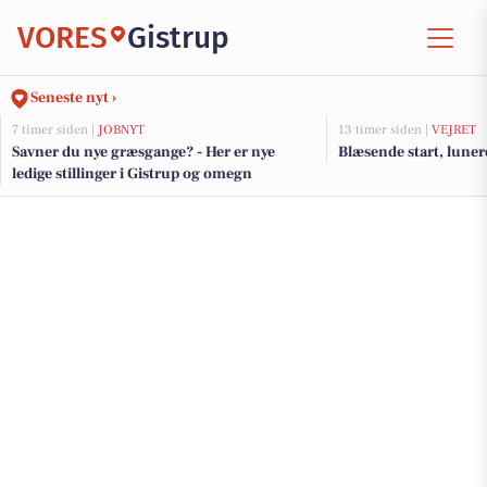
VORES
Gistrup
Seneste nyt ›
7 timer siden |
JOBNYT
13 timer siden |
VEJRET
Savner du nye græsgange? - Her er nye
Blæsende start, luner
ledige stillinger i Gistrup og omegn