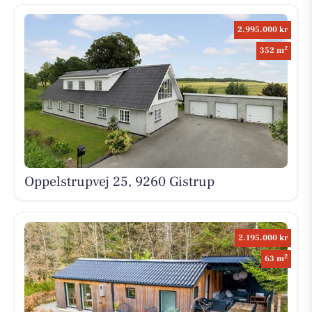
2.995.000 kr
2
352 m
Oppelstrupvej 25, 9260 Gistrup
2.195.000 kr
2
63 m