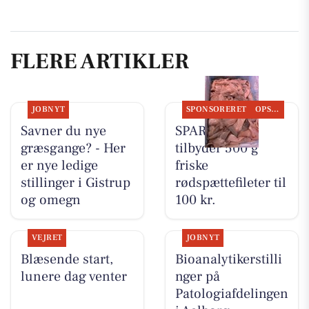
FLERE ARTIKLER
JOBNYT
SPONSORERET
OPSLAGSTAVLEN
Savner du nye
SPAR Visse
græsgange? - Her
tilbyder 500 g
er nye ledige
friske
stillinger i Gistrup
rødspættefileter til
og omegn
100 kr.
VEJRET
JOBNYT
Blæsende start,
Bioanalytikerstilli
lunere dag venter
nger på
Patologiafdelingen