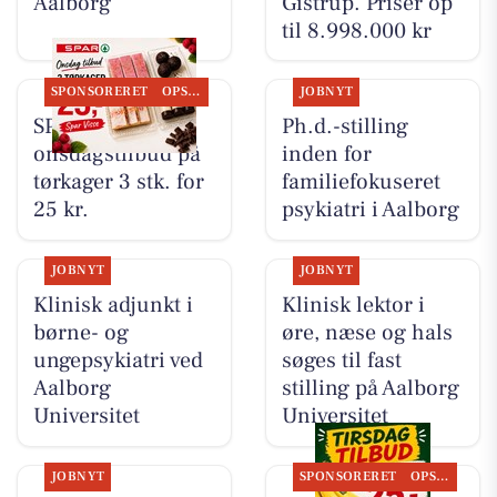
Aalborg
Gistrup. Priser op
til 8.998.000 kr
SPONSORERET
OPSLAGSTAVLEN
JOBNYT
SPAR Visse har
Ph.d.-stilling
onsdagstilbud på
inden for
tørkager 3 stk. for
familiefokuseret
25 kr.
psykiatri i Aalborg
JOBNYT
JOBNYT
Klinisk adjunkt i
Klinisk lektor i
børne- og
øre, næse og hals
ungepsykiatri ved
søges til fast
Aalborg
stilling på Aalborg
Universitet
Universitet
JOBNYT
SPONSORERET
OPSLAGSTAVLEN