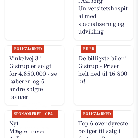
i Aalborg
Universitetshospit
al med
specialisering og
udvikling
BOLIGMARKED
BILER
Vinkelvej 3 i
De billigste biler i
Gistrup er solgt
Gistrup - Priser
for 4.850.000 - se
helt ned til 16.800
køberen og 5
kr!
andre solgte
boliger
SPONSORERET
OPSLAGSTAVLEN
BOLIGMARKED
Nyt fra
Top 6 over dyreste
Mæglerhuset
boliger til salg i