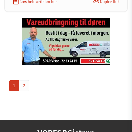
Læs hele artiklen her
Kopiér link
1
2