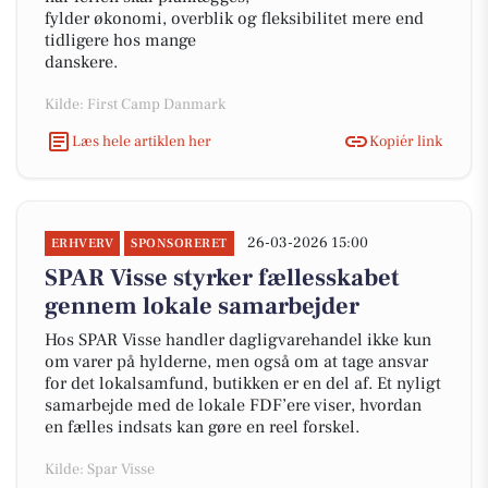
fylder økonomi, overblik og fleksibilitet mere end
tidligere hos mange
danskere.
Kilde: First Camp Danmark
Læs hele artiklen her
Kopiér link
26-03-2026 15:00
ERHVERV
SPONSORERET
SPAR Visse styrker fællesskabet
gennem lokale samarbejder
Hos SPAR Visse handler dagligvarehandel ikke kun
om varer på hylderne, men også om at tage ansvar
for det lokalsamfund, butikken er en del af. Et nyligt
samarbejde med de lokale FDF’ere viser, hvordan
en fælles indsats kan gøre en reel forskel.
Kilde: Spar Visse