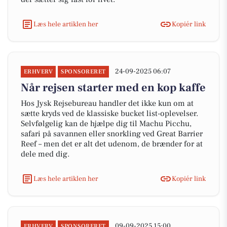
Læs hele artiklen her
Kopiér link
24-09-2025 06:07
ERHVERV
SPONSORERET
Når rejsen starter med en kop kaffe
Hos Jysk Rejsebureau handler det ikke kun om at
sætte kryds ved de klassiske bucket list-oplevelser.
Selvfølgelig kan de hjælpe dig til Machu Picchu,
safari på savannen eller snorkling ved Great Barrier
Reef – men det er alt det udenom, de brænder for at
dele med dig.
Læs hele artiklen her
Kopiér link
09-09-2025 15:00
ERHVERV
SPONSORERET