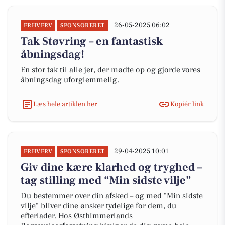
26-05-2025 06:02
ERHVERV
SPONSORERET
Tak Støvring – en fantastisk
åbningsdag!
En stor tak til alle jer, der mødte op og gjorde vores
åbningsdag uforglemmelig.
Læs hele artiklen her
Kopiér link
29-04-2025 10:01
ERHVERV
SPONSORERET
Giv dine kære klarhed og tryghed –
tag stilling med “Min sidste vilje”
Du bestemmer over din afsked – og med "Min sidste
vilje" bliver dine ønsker tydelige for dem, du
efterlader. Hos Østhimmerlands