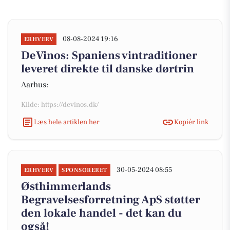
08-08-2024 19:16
ERHVERV
DeVinos: Spaniens vintraditioner
leveret direkte til danske dørtrin
Aarhus:
Kilde: https://devinos.dk/
Læs hele artiklen her
Kopiér link
30-05-2024 08:55
ERHVERV
SPONSORERET
Østhimmerlands
Begravelsesforretning ApS støtter
den lokale handel - det kan du
også!