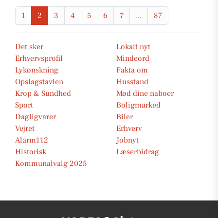
1
2
3
4
5
6
7
...
87
Det sker
Lokalt nyt
Erhvervsprofil
Mindeord
Lykønskning
Fakta om
Opslagstavlen
Husstand
Krop & Sundhed
Mød dine naboer
Sport
Boligmarked
Dagligvarer
Biler
Vejret
Erhverv
Alarm112
Jobnyt
Historisk
Læserbidrag
Kommunalvalg 2025