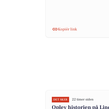
Kopiér link
22 timer siden
DET SKER
Oplev historien på Li