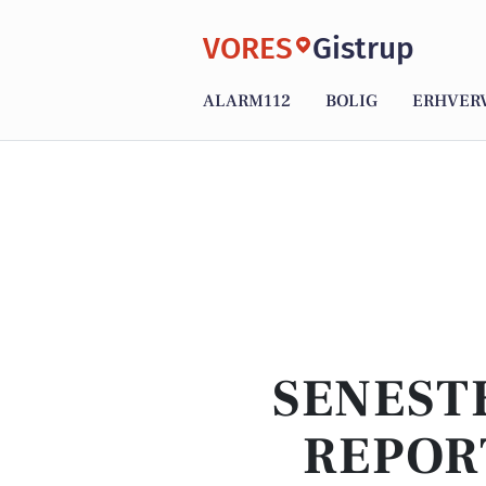
VORES
Gistrup
ALARM112
BOLIG
ERHVER
SENEST
REPOR