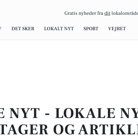
Gratis nyheder fra
dit
lokalområde
V
DET SKER
LOKALT NYT
SPORT
VEJRET
E NYT - LOKALE N
TAGER OG ARTIKL