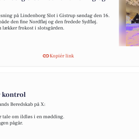
ning på Lindenborg Slot i Gistrup søndag den 16.
åde den fine Nordfløj og den fredede Sydfløj.
 lækker frokost i slotsgården.
Kopiér link
 kontrol
lands Beredskab på X:
r tale om ildløs i en mødding.
ngen pågår.