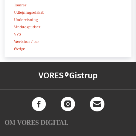
Tømrer
Udlejningselskab
Undervisning
Vinduespudser
VVS
Værtshus / bar
Øvrige
VORES
Gistrup
OM VORES DIGITAL