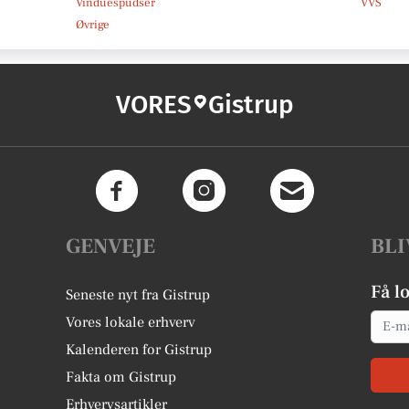
Vinduespudser
VVS
Øvrige
VORES
Gistrup
GENVEJE
BLI
Få l
Seneste nyt fra Gistrup
Email
Vores lokale erhverv
Kalenderen for Gistrup
Fakta om Gistrup
Erhvervsartikler