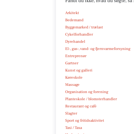
Fandt du ikke, hvad du søgte, så 
Arkitekt
Bedemand
Byggemarked / trælast
Cykelforhandler
Dyrehandel
El-, gas-, vand- og fjernvarmeforsyning
Entreprenør
Gartner
Kunst og galleri
Køreskole
Massage
Organisation og forening
Planteskole / blomsterhandler
Restaurant og café
Slagter
Sport og fritidsaktivitet
Taxi / Taxa