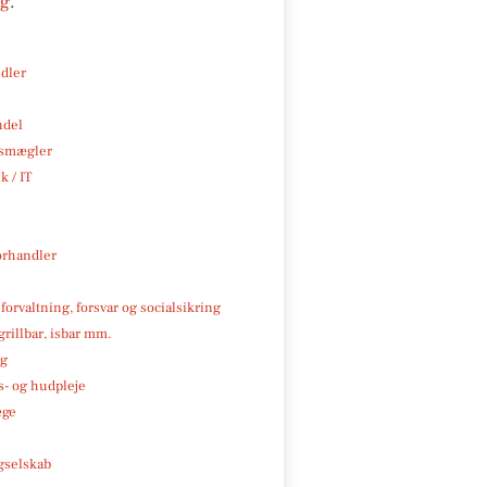
ng
.
ndler
ndel
smægler
k / IT
rhandler
 forvaltning, forsvar og socialsikring
 grillbar, isbar mm.
ng
- og hudpleje
æge
e
gselskab