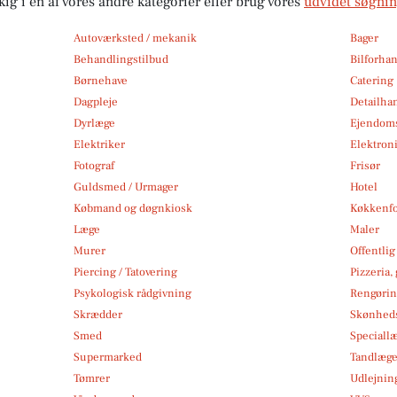
kig i en af vores andre kategorier eller brug vores
udvidet søgni
Autoværksted / mekanik
Bager
Behandlingstilbud
Bilforha
Børnehave
Catering
Dagpleje
Detailha
Dyrlæge
Ejendom
Elektriker
Elektroni
Fotograf
Frisør
Guldsmed / Urmager
Hotel
Købmand og døgnkiosk
Køkkenfo
Læge
Maler
Murer
Offentlig
Piercing / Tatovering
Pizzeria,
Psykologisk rådgivning
Rengøri
Skrædder
Skønheds
Smed
Speciall
Supermarked
Tandlæg
Tømrer
Udlejnin