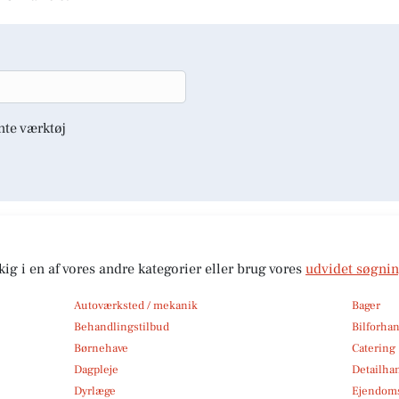
nte værktøj
kig i en af vores andre kategorier eller brug vores
udvidet søgni
Autoværksted / mekanik
Bager
Behandlingstilbud
Bilforha
Børnehave
Catering
Dagpleje
Detailha
Dyrlæge
Ejendom