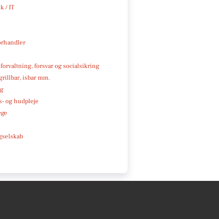
k / IT
rhandler
 forvaltning, forsvar og socialsikring
 grillbar, isbar mm.
ng
- og hudpleje
æge
e
gselskab