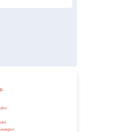
ng
.
ndler
ndel
smægler