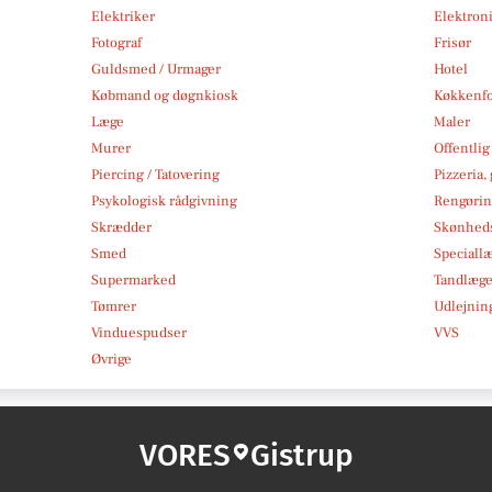
Elektriker
Elektroni
Fotograf
Frisør
Guldsmed / Urmager
Hotel
Købmand og døgnkiosk
Køkkenfo
Læge
Maler
Murer
Offentlig
Piercing / Tatovering
Pizzeria,
Psykologisk rådgivning
Rengøri
Skrædder
Skønheds
Smed
Speciall
Supermarked
Tandlæg
Tømrer
Udlejnin
Vinduespudser
VVS
Øvrige
VORES
Gistrup