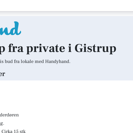
p fra private i Gistrup
is bud fra lokale med Handyhand.
er
lderdøren
g.
 Cirka 15 stk