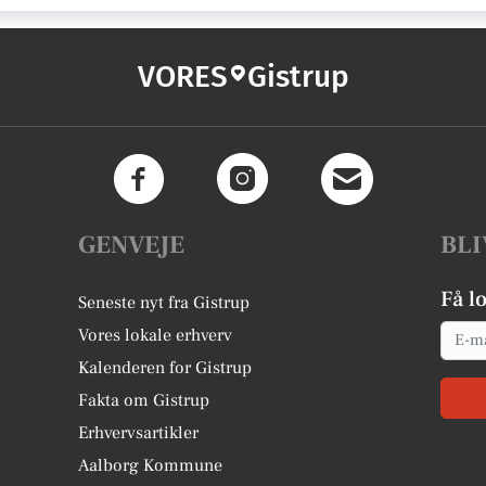
VORES
Gistrup
GENVEJE
BLI
Få l
Seneste nyt fra Gistrup
Email
Vores lokale erhverv
Kalenderen for Gistrup
Fakta om Gistrup
Erhvervsartikler
Aalborg Kommune