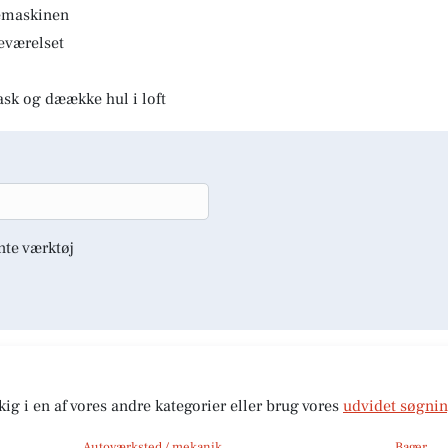
kemaskinen
deværelset
ask og dæække hul i loft
nte værktøj
kig i en af vores andre kategorier eller brug vores
udvidet søgni
Autoværksted / mekanik
Bager