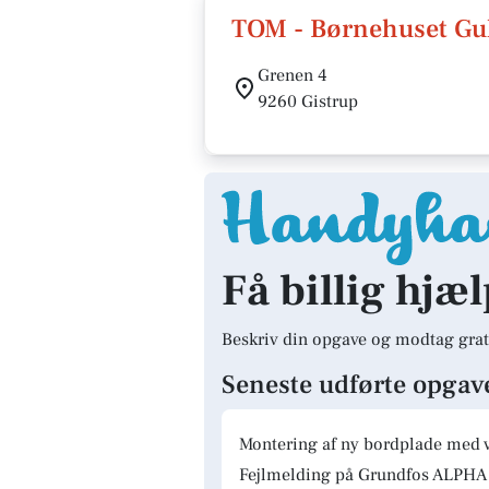
TOM - Børnehuset G
Grenen 4
9260 Gistrup
Få billig hjæl
Beskriv din opgave og modtag grat
Seneste udførte opgav
Montering af ny bordplade med 
Fejlmelding på Grundfos ALPHA 