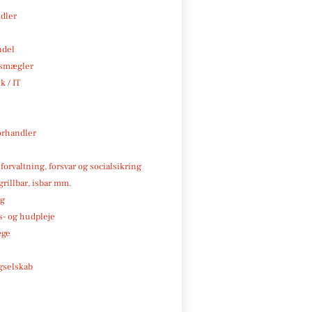
ndler
ndel
smægler
k / IT
rhandler
 forvaltning, forsvar og socialsikring
 grillbar, isbar mm.
ng
- og hudpleje
æge
e
gselskab