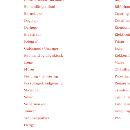
Behandlingstilbud
Bilforha
Børnehave
Catering
Dagpleje
Detailha
Dyrlæge
Ejendom
Elektriker
Elektroni
Fotograf
Frisør
Guldsmed / Urmager
Hotel
Købmand og døgnkiosk
Køkkenfo
Læge
Maler
Murer
Offentlig
Piercing / Tatovering
Pizzeria,
Psykologisk rådgivning
Rengøri
Skrædder
Skønheds
Smed
Speciall
Supermarked
Tandlæg
Tømrer
Udlejnin
Vinduespudser
VVS
Øvrige