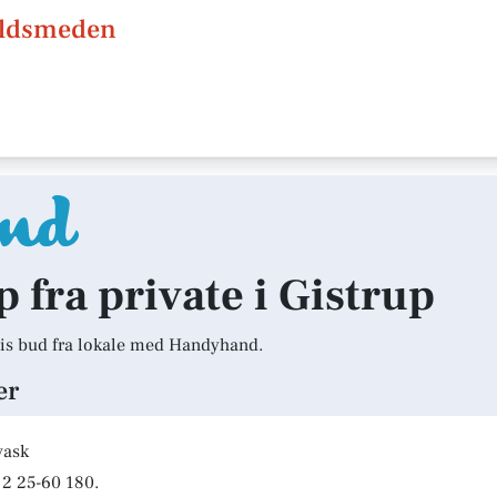
uldsmeden
p fra private i Gistrup
is bud fra lokale med Handyhand.
er
vask
2 25-60 180.