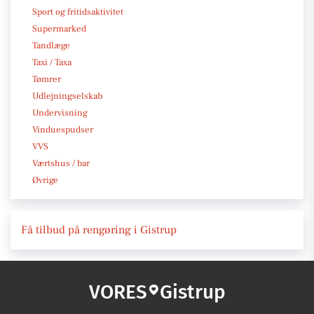
Sport og fritidsaktivitet
Supermarked
Tandlæge
Taxi / Taxa
Tømrer
Udlejningselskab
Undervisning
Vinduespudser
VVS
Værtshus / bar
Øvrige
Få tilbud på rengøring i Gistrup
VORES
Gistrup