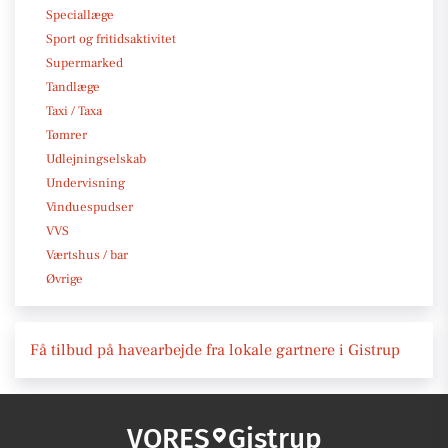
Speciallæge
Sport og fritidsaktivitet
Supermarked
Tandlæge
Taxi / Taxa
Tømrer
Udlejningselskab
Undervisning
Vinduespudser
VVS
Værtshus / bar
Øvrige
Få tilbud på havearbejde fra lokale gartnere i Gistrup
VORES
Gistrup