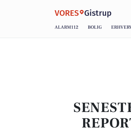
VORES
Gistrup
ALARM112
BOLIG
ERHVER
SENEST
REPOR