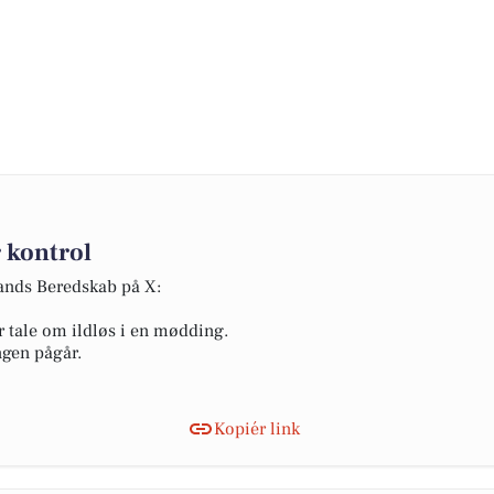
 kontrol
lands Beredskab på X:
r tale om ildløs i en mødding.
ngen pågår.
Kopiér link