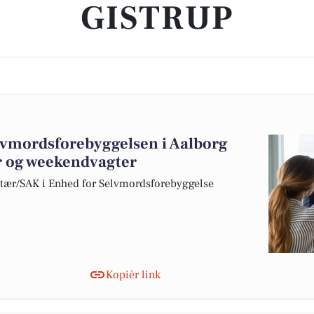
GISTRUP
elvmordsforebyggelsen i Aalborg
r og weekendvagter
etær/SAK i Enhed for Selvmordsforebyggelse
Kopiér link