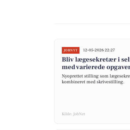
12-05-2026 22:27
JOBNYT
Bliv lægesekretær i s
med varierede opgave
Nyoprettet stilling som lægesekr
kombineret med skrivestilling.
Kilde: JobNet