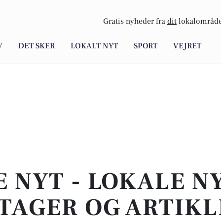
Gratis nyheder fra
dit
lokalområde
V
DET SKER
LOKALT NYT
SPORT
VEJRET
E NYT - LOKALE N
TAGER OG ARTIKL