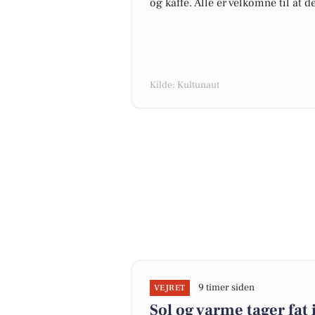
og kaffe. Alle er velkomne til at d
Kilde: Kultunaut
9 timer siden
VEJRET
Sol og varme tager fat 