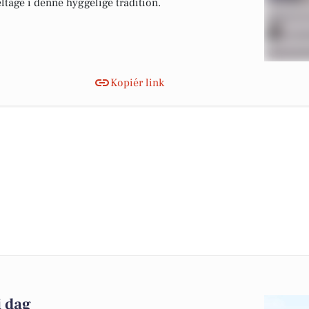
eltage i denne hyggelige tradition.
Kopiér link
i dag