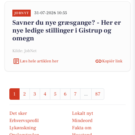
31-07-2026 10:55
JOBNYT
Savner du nye græsgange? - Her er
nye ledige stillinger i Gistrup og
omegn
Kilde: JobNet
Læs hele artiklen her
Kopiér link
1
2
3
4
5
6
7
...
87
Det sker
Lokalt nyt
Erhvervsprofil
Mindeord
Lykønskning
Fakta om