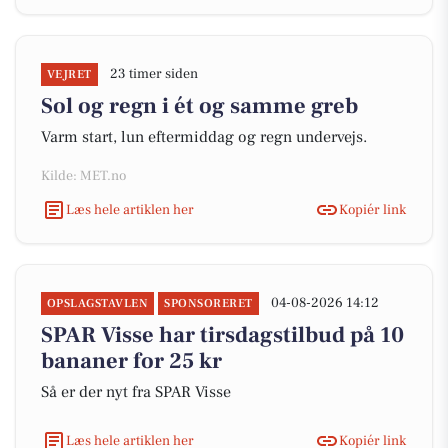
23 timer siden
VEJRET
Sol og regn i ét og samme greb
Varm start, lun eftermiddag og regn undervejs.
Kilde: MET.no
Læs hele artiklen her
Kopiér link
04-08-2026 14:12
OPSLAGSTAVLEN
SPONSORERET
SPAR Visse har tirsdagstilbud på 10
bananer for 25 kr
Så er der nyt fra SPAR Visse
Læs hele artiklen her
Kopiér link