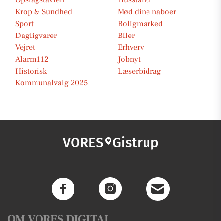
Opslagstavlen
Husstand
Krop & Sundhed
Mød dine naboer
Sport
Boligmarked
Dagligvarer
Biler
Vejret
Erhverv
Alarm112
Jobnyt
Historisk
Læserbidrag
Kommunalvalg 2025
VORES
Gistrup
OM VORES DIGITAL